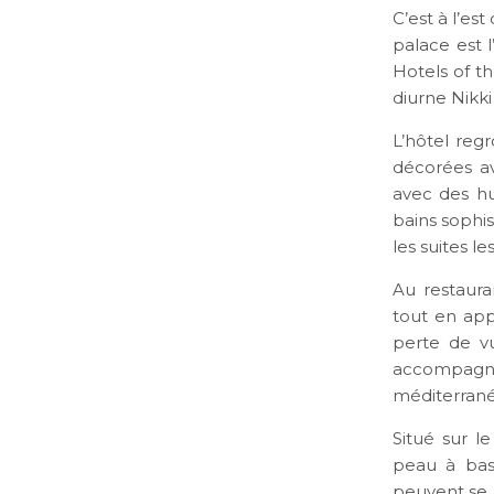
C’est à l’est
palace est l
Hotels of t
diurne Nikki
L’hôtel re
décorées av
avec des hu
bains sophis
les suites l
Au restaura
tout en appr
perte de v
accompagné 
méditerranée
Situé sur le
peau à bas
peuvent se l