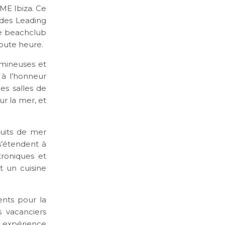
l ME Ibiza. Ce
e des Leading
le beachclub
toute heure.
mineuses et
 à l’honneur
es salles de
ur la mer, et
ruits de mer
 s’étendent à
roniques et
t un cuisine
ments pour la
 vacanciers
ne expérience