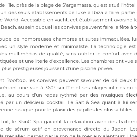
 de l’île, près de la plage de S’argamassa, qu’est situé l’hôte
’un des seuls établissements de luxe à Ibiza à faire parti
he World. Accessible en yacht, cet établissement avoisine 
 Beach, au sein duquel les convives peuvent faire la fête à 
groupe de nombreuses chambres et suites immaculées, lu
ec un style moderne et minimaliste. La technologie est
bs multimédias de qualité, sans oublier le confort avec d
tiquées et une literie d’excellence. Les chambres ont vue s
es plus prestigieuses jouissent d’une piscine privée.
nt Rooftop, les convives peuvent savourer de délicieux f
éciant une vue à 360° sur l’île et ses plages infinies qui
ue, au cours d’un repas rythmé par des musiques élect
par un délicieux cocktail. Le Salt & Sea quant à lui ser
nne rustique pour le plaisir des papilles les plus subtiles.
 toit, le SkinC Spa garantit la relaxation avec des traite
e de sérum actif en provenance directe du Japon. Les
aisser aller, bercés par le son de la mer aux alentours. U