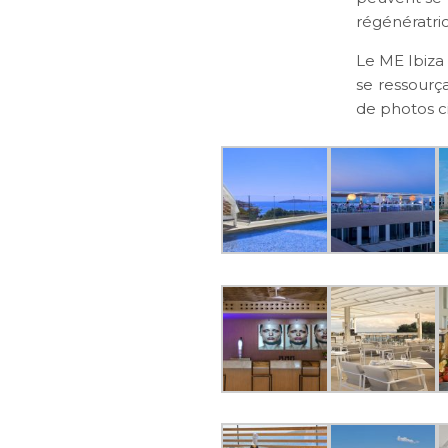
régénératri
Le ME Ibiza 
se ressourça
de photos c