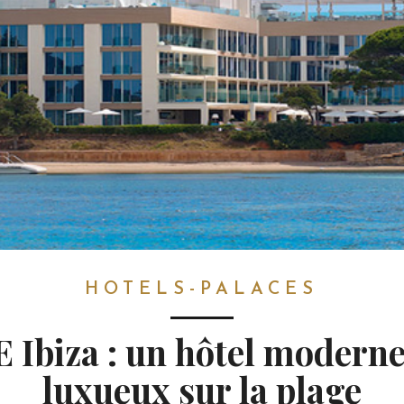
HOTELS-PALACES
 Ibiza : un hôtel moderne
luxueux sur la plage