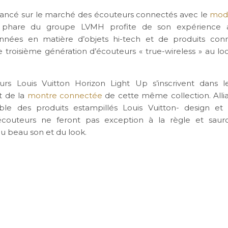
 lancé sur le marché des écouteurs connectés avec le
modè
 phare du groupe LVMH profite de son expérience a
années en matière d’objets hi-tech et de produits con
e troisième génération d’écouteurs « true-wireless » au lo
rs Louis Vuitton Horizon Light Up s’inscrivent dans l
t de la
montre connectée
de cette même collection. Allian
le des produits estampillés Louis Vuitton- design et 
couteurs ne feront pas exception à la règle et sauron
 beau son et du look.