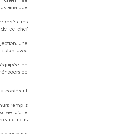
 cheminée
ux ainsi que
ropriétaires
t de ce chef
jection, une
 salon avec
 équipée de
oménagers de
ui conférant
murs remplis
suivie d’une
rreaux noirs
.
pas en plein