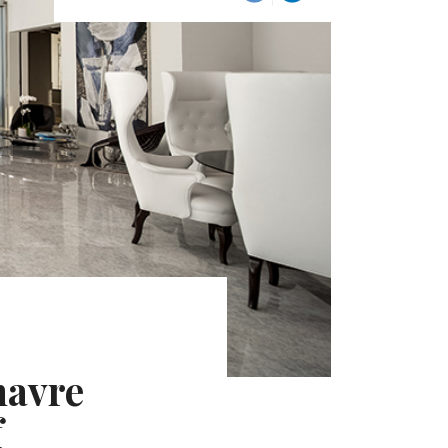
havre
f