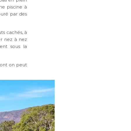
ne piscine à
ouré par des
uts cachés, à
ver nez à nez
ent sous la
dont on peut