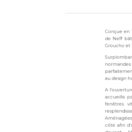
Conçue en 1
de Neff bât
Groucho et 
Surplomban
normandes 
parfaitemen
au design h
A l’ouvertu
accueillis 
fenêtres v
resplendiss
Aménagées s
côté afin d