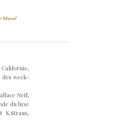
e Morel
lifornie,
r des week-
allace Neff,
nde du luxe
 K.Straus,