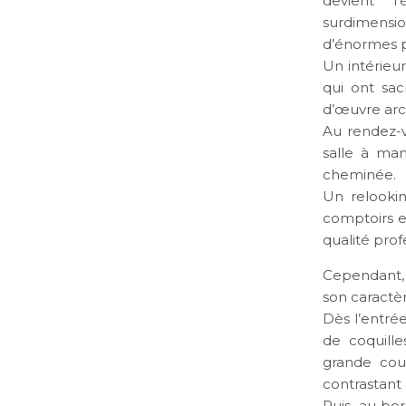
devient 
surdimensio
d’énormes p
Un intérieu
qui ont sac
d’œuvre arch
Au rendez-v
salle à ma
cheminée.
Un relooki
comptoirs e
qualité prof
Cependant, 
son caractè
Dès l’entré
de coquille
grande cour
contrastant 
Puis, au bo