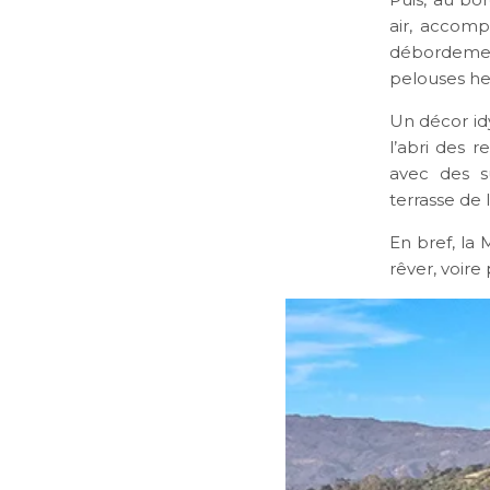
air, accomp
débordement
pelouses he
Un décor idy
l’abri des r
avec des s
terrasse de 
En bref, la
rêver, voire 