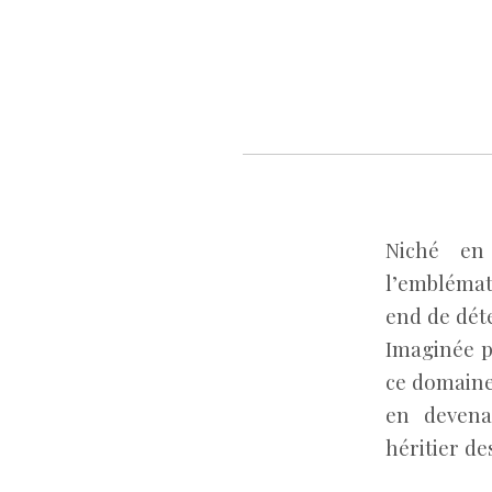
Niché en
l’emblémat
end de déte
Imaginée pa
ce domaine
en devena
héritier d