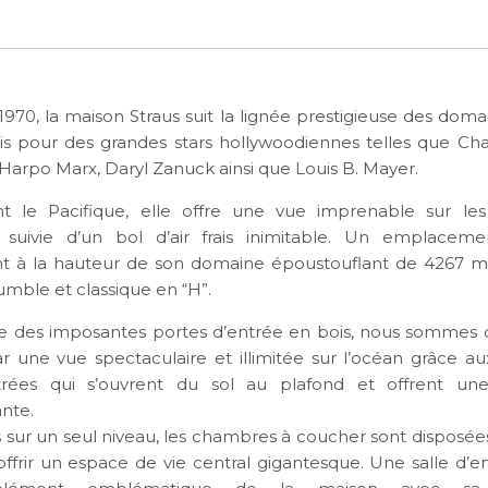
970, la maison Straus suit la lignée prestigieuse des doma
is pour des grandes stars hollywoodiennes telles que Char
Harpo Marx, Daryl Zanuck ainsi que Louis B. Mayer.
t le Pacifique, elle offre une vue imprenable sur les 
suivie d’un bol d’air frais inimitable. Un emplacem
t à la hauteur de son domaine époustouflant de 4267 m
umble et classique en “H”.
re des imposantes portes d’entrée en bois, nous sommes
par une vue spectaculaire et illimitée sur l’océan grâce 
itrées qui s’ouvrent du sol au plafond et offrent une
ante.
ur un seul niveau, les chambres à coucher sont disposé
’offrir un espace de vie central gigantesque. Une salle d’e