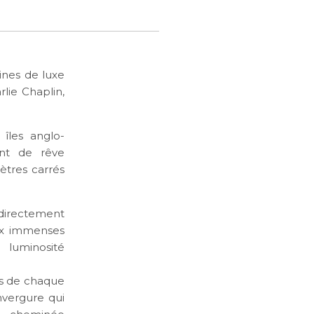
ines de luxe
lie Chaplin,
îles anglo-
ent de rêve
ètres carrés
 directement
aux immenses
 luminosité
es de chaque
nvergure qui