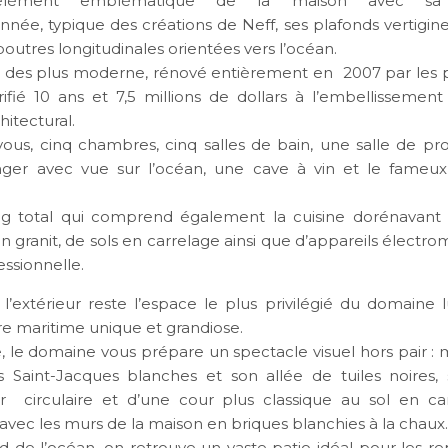
l’élément emblématique de la maison avec sa
nnée, typique des créations de Neff, ses plafonds vertigine
outres longitudinales orientées vers l’océan.
r des plus moderne, rénové entièrement en 2007 par les p
rifié 10 ans et 7,5 millions de dollars à l’embellissemen
itectural.
ous, cinq chambres, cinq salles de bain, une salle de pro
nger avec vue sur l’océan, une cave à vin et le fameux
ng total qui comprend également la cuisine dorénavant
n granit, de sols en carrelage ainsi que d’appareils électr
essionnelle.
l’extérieur reste l’espace le plus privilégié du domaine l
re maritime unique et grandiose.
e, le domaine vous prépare un spectacle visuel hors pair : 
s Saint-Jacques blanches et son allée de tuiles noires, 
 circulaire et d’une cour plus classique au sol en ca
avec les murs de la maison en briques blanchies à la chaux
rd de l’océan, on retrouve un vaste patio idéal pour les re