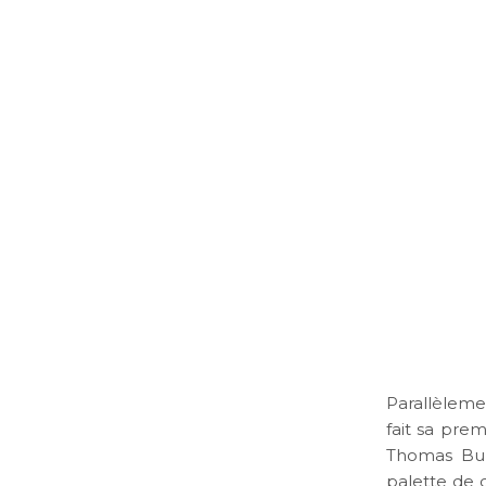
Parallèleme
fait sa pre
Thomas Bur
palette de c