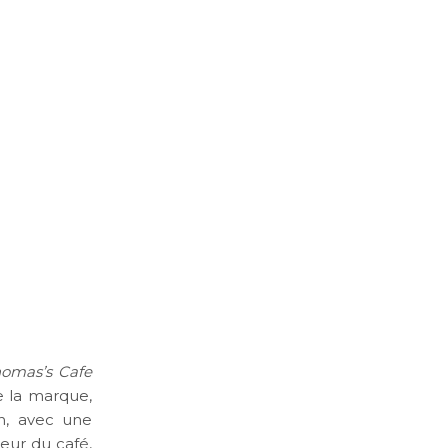
omas’s Cafe
e la marque,
n, avec une
ieur du café,