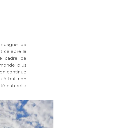
campagne de
et célèbre la
le cadre de
 monde plus
ion continue
on à but non
uté naturelle