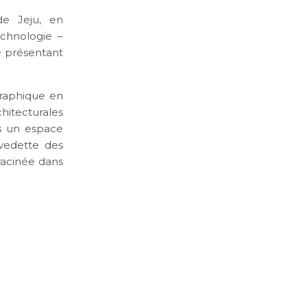
de Jeju, en
chnologie –
e présentant
graphique en
hitecturales
ans un espace
vedette des
racinée dans