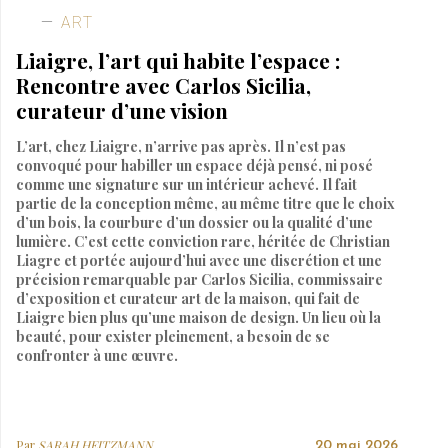
ART
Liaigre, l’art qui habite l’espace :
Rencontre avec Carlos Sicilia,
curateur d’une vision
L’art, chez Liaigre, n’arrive pas après. Il n’est pas
convoqué pour habiller un espace déjà pensé, ni posé
comme une signature sur un intérieur achevé. Il fait
partie de la conception même, au même titre que le choix
d’un bois, la courbure d’un dossier ou la qualité d’une
lumière. C’est cette conviction rare, héritée de Christian
Liagre et portée aujourd’hui avec une discrétion et une
précision remarquable par Carlos Sicilia, commissaire
d’exposition et curateur art de la maison, qui fait de
Liaigre bien plus qu’une maison de design. Un lieu où la
beauté, pour exister pleinement, a besoin de se
confronter à une œuvre.
Par
SARAH HEITZMANN
20 mai 2026