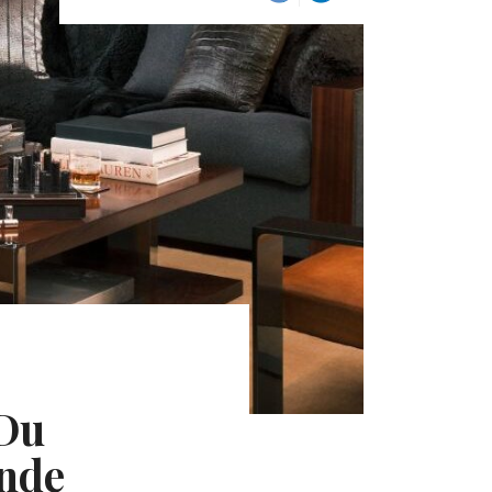
 Du
nde