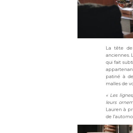
La tête de 
anciennes. L
qui fait su
appartenant
patiné à de
malles de v
« Les lignes
leurs ornem
Lauren à pr
de l’automo