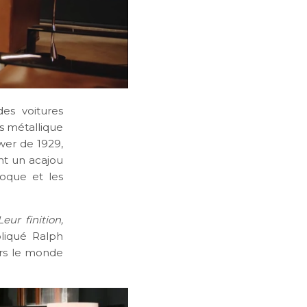
des voitures
is métallique
wer de 1929,
nt un acajou
poque et les
eur finition,
pliqué Ralph
ers le monde