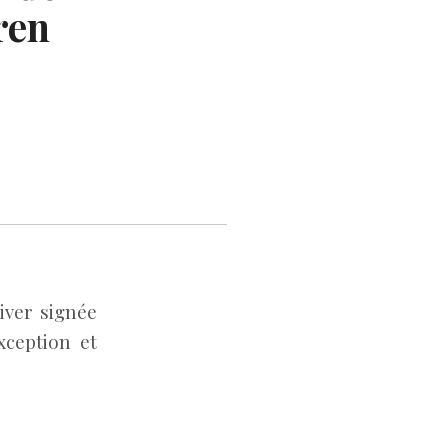
ren
iver signée
xception et