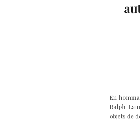
au
En hommage
Ralph Laur
objets de d