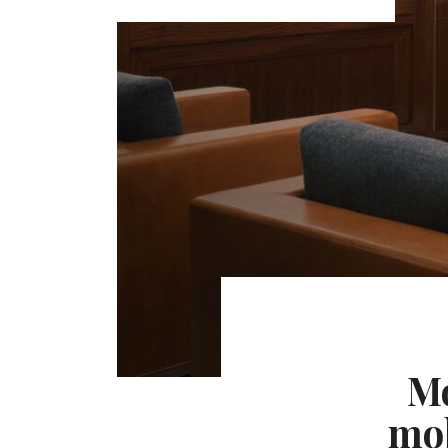
Mo
mo