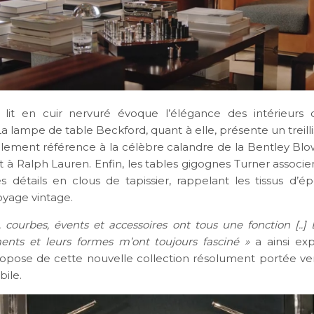
lit en cuir nervuré évoque l’élégance des intérieurs 
a lampe de table Beckford, quant à elle, présente un treill
btilement référence à la célèbre calandre de la Bentley Blo
 à Ralph Lauren. Enfin, les tables gigognes Turner associe
s détails en clous de tapissier, rappelant les tissus d’é
oyage vintage.
, courbes, évents et accessoires ont tous une fonction [..] L
ents et leurs formes m’ont toujours fasciné »
a ainsi ex
opose de cette nouvelle collection résolument portée v
bile.