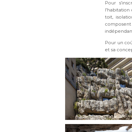
Pour s’insc
l’habitatio
toit, isola
composent c
indépendan
Pour un coût
et sa concep