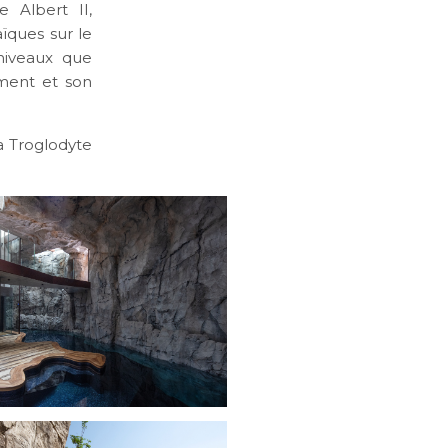
e Albert II,
ïques sur le
 niveaux que
ement et son
la Troglodyte