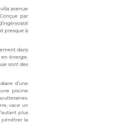
 villa avenue
 Conçue par
’ingéniosité
ait presque à
itement dans
 en énergie.
luie sont des
diaire d’une
 une piscine
outteraines.
erre, vace un
’autant plus
e pénétrer la