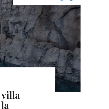
villa
 la