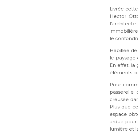
Livrée cette
Hector Ott
l’architect
immobilière.
le confondr
Habillée de
le paysage 
En effet, la
éléments ce
Pour commen
passerelle 
creusée dan
Plus que cel
espace obte
ardue pour l
lumière et l