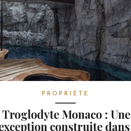
PROPRIETE
a Troglodyte Monaco : Une 
exception construite dans