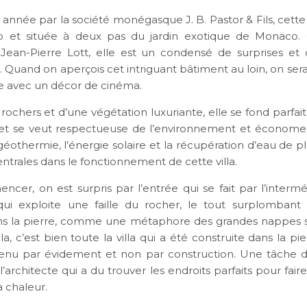
 année par la société monégasque J. B. Pastor & Fils, cette
o et située à deux pas du jardin exotique de Monaco.
e Jean-Pierre Lott, elle est un condensé de surprises et d
 Quand on aperçois cet intriguant bâtiment au loin, on ser
e avec un décor de cinéma.
 rochers et d’une végétation luxuriante, elle se fond parfa
et se veut respectueuse de l’environnement et économe
 géothermie, l’énergie solaire et la récupération d’eau de p
ntrales dans le fonctionnement de cette villa.
cer, on est surpris par l’entrée qui se fait par l’intermé
qui exploite une faille du rocher, le tout surplombant
s la pierre, comme une métaphore des grandes nappes s
a, c’est bien toute la villa qui a été construite dans la pi
nu par évidement et non par construction. Une tâche d
’architecte qui a du trouver les endroits parfaits pour fair
a chaleur.