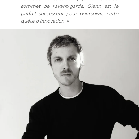
sommet de l’avant-garde, Glenn est le
parfait successeur pour poursuivre cette
quête d’innovation. »