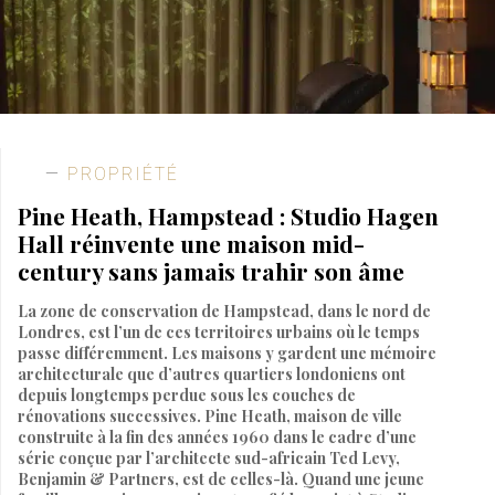
PROPRIÉTÉ
Pine Heath, Hampstead : Studio Hagen
Hall réinvente une maison mid-
century sans jamais trahir son âme
La zone de conservation de Hampstead, dans le nord de
Londres, est l’un de ces territoires urbains où le temps
passe différemment. Les maisons y gardent une mémoire
architecturale que d’autres quartiers londoniens ont
depuis longtemps perdue sous les couches de
rénovations successives. Pine Heath, maison de ville
construite à la fin des années 1960 dans le cadre d’une
série conçue par l’architecte sud-africain Ted Levy,
Benjamin & Partners, est de celles-là. Quand une jeune