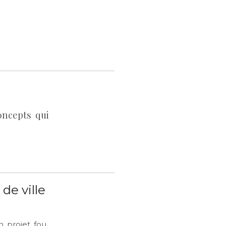
oncepts qui
de ville
n projet fou