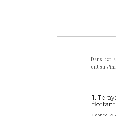
Dans cet a
ont su s’im
1. Tera
flottan
L’année 202