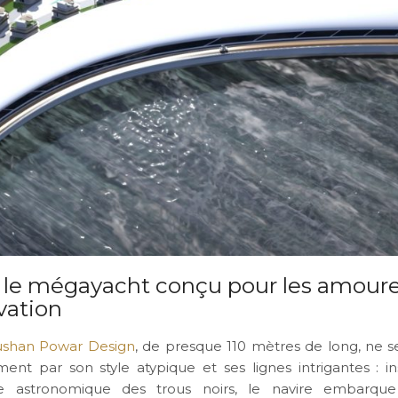
 : le mégayacht conçu pour les amour
vation
ushan Powar Design
, de presque 110 mètres de long, ne
ent par son style atypique et ses lignes intrigantes : in
 astronomique des trous noirs, le navire embarque