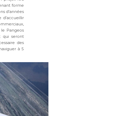
prenant forme
ions d’années
d’accueillir
commerciaux,
 le Pangeos
 qui seront
essaire des
naviguer à 5