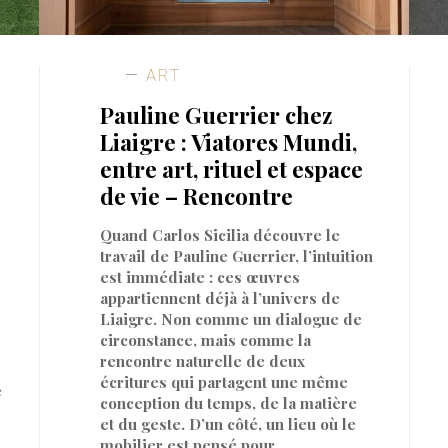
ART
Pauline Guerrier chez
Liaigre : Viatores Mundi,
entre art, rituel et espace
de vie – Rencontre
Quand Carlos Sicilia découvre le
travail de Pauline Guerrier, l’intuition
est immédiate : ces œuvres
appartiennent déjà à l’univers de
Liaigre. Non comme un dialogue de
circonstance, mais comme la
rencontre naturelle de deux
écritures qui partagent une même
e
conception du temps, de la matière
et du geste. D’un côté, un lieu où le
mobilier est pensé pour