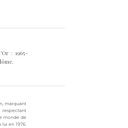
’Or : 1965-
ndôme.
on, marquant
n respectant
 le monde de
à lui en 1976.