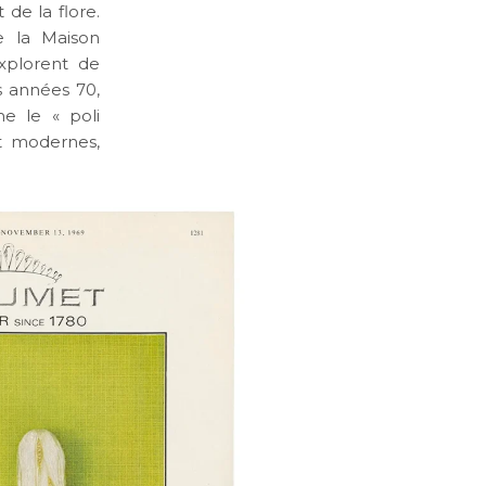
de la flore.
e la Maison
xplorent de
s années 70,
e le « poli
t modernes,