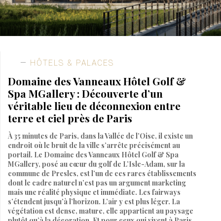
HÔTELS & PALACES
Domaine des Vanneaux Hôtel Golf &
Spa MGallery : Découverte d’un
véritable lieu de déconnexion entre
terre et ciel près de Paris
À 35 minutes de Paris, dans la Vallée de l’Oise, il existe un
endroit où le bruit de la ville s’arrête précisément au
portail. Le Domaine des Vanneaux Hôtel Golf & Spa
MGallery, posé au cœur du golf de L’Isle-Adam, sur la
commune de Presles, est l’un de ces rares établissements
dont le cadre naturel n’est pas un argument marketing
mais une réalité physique et immédiate. Les fairways
s’étendent jusqu’à l’horizon. L’air y est plus léger. La
végétation est dense, mature, elle appartient au paysage
plutôt qu’à la décoration. Et pour ceux qui vivent à Paris