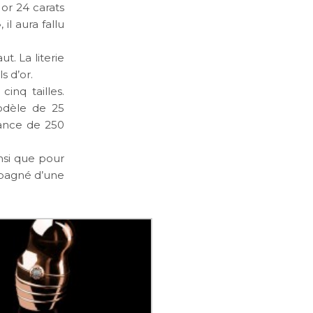
 or 24 carats
il aura fallu
t. La literie
s d’or.
inq tailles.
odèle de 25
ance de 250
nsi que pour
mpagné d’une