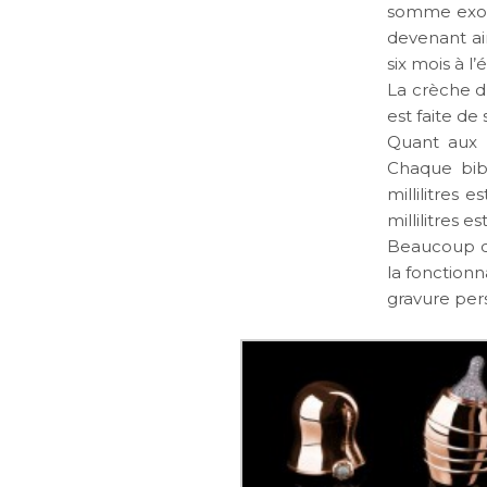
somme exor
devenant ain
six mois à 
La crèche d’
est faite de
Quant aux b
Chaque bib
millilitres 
millilitres e
Beaucoup de
la fonction
gravure per