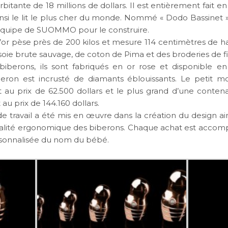
bitante de
18 millions de dollars
. Il est entièrement fait en
si le lit le plus cher du monde. Nommé « Dodo Bassinet », 
l’équipe de SUOMMO pour le construire.
or pèse près de 200 kilos et mesure 114 centimètres de hau
 soie brute sauvage, de coton de Pima et des broderies de fil
iberons, ils sont fabriqués en or rose et disponible en c
eron est incrusté de diamants éblouissants. Le petit m
est au prix de
62.500 dollars
et le plus grand d’une conten
st au prix de
144.160 dollars
.
 travail a été mis en œuvre dans la création du design ai
nalité ergonomique des biberons. Chaque achat est acco
sonnalisée du nom du bébé.