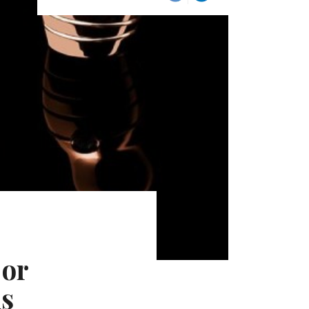
 or
ns