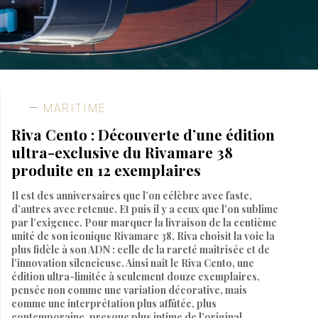
MARITIME
Riva Cento : Découverte d’une édition
ultra-exclusive du Rivamare 38
produite en 12 exemplaires
Il est des anniversaires que l’on célèbre avec faste,
d’autres avec retenue. Et puis il y a ceux que l’on sublime
par l’exigence. Pour marquer la livraison de la centième
unité de son iconique Rivamare 38, Riva choisit la voie la
plus fidèle à son ADN : celle de la rareté maîtrisée et de
l’innovation silencieuse. Ainsi naît le Riva Cento, une
édition ultra-limitée à seulement douze exemplaires,
pensée non comme une variation décorative, mais
comme une interprétation plus affûtée, plus
contemporaine, presque plus intime de l’original.