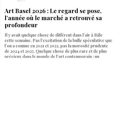
Art Basel 2026 : Le regard se pose,
l’année où le marché a retrouvé sa
profondeur
Il y avait quelque chose de différent dans l’air à Bâle
cette semaine. Pas l’excitation de la bulle spéculative que
l’on a connue en 2021 et 2022, pas la morosité prudente
de 2024 et 2025. Quelque chose de plus rare et de plus
précieux dans le monde de l’art contemporain : un
équilibre. Un sentiment partagé, de stand en stand,
d’allée en allée, que le marché avait retrouvé sa gravité
sans perdre son élan.
Par
SARAH HEITZMANN
20 juin 2026