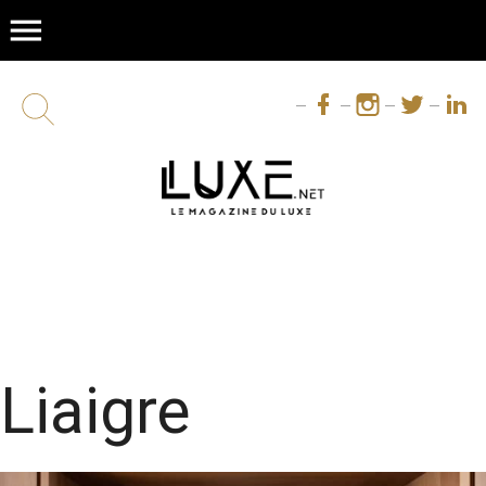
menu
Liaigre