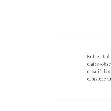
Entre tai
clairs-ob
créatif d’i
croisière a