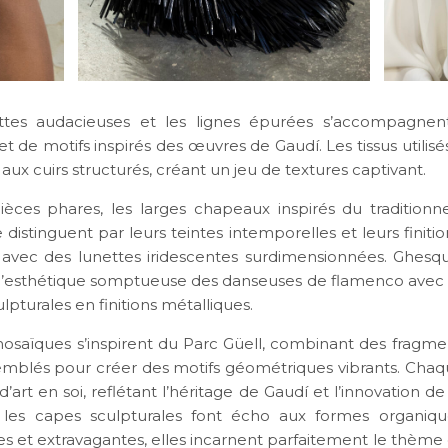
ettes audacieuses et les lignes épurées s’accompagnent
 de motifs inspirés des œuvres de Gaudí. Les tissus utilisé
s aux cuirs structurés, créant un jeu de textures captivant.
ièces phares, les larges chapeaux inspirés du tradition
distinguent par leurs teintes intemporelles et leurs finition
 avec des lunettes iridescentes surdimensionnées. Ghesqui
’esthétique somptueuse des danseuses de flamenco avec
ulpturales en finitions métalliques.
osaïques s’inspirent du Parc Güell, combinant des fragmen
emblés pour créer des motifs géométriques vibrants. Chaq
art en soi, reflétant l’héritage de Gaudí et l’innovation d
 les capes sculpturales font écho aux formes organiqu
s et extravagantes, elles incarnent parfaitement le thème d