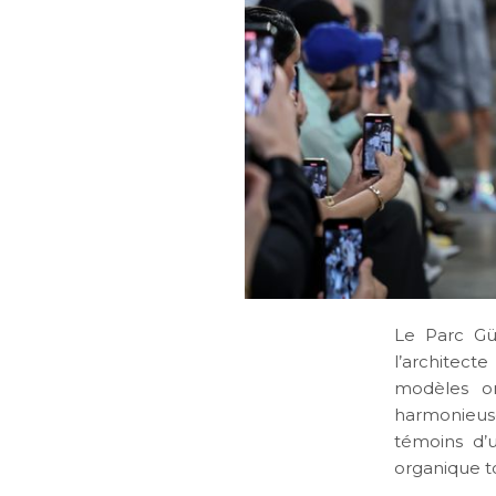
Le Parc Gü
l’architect
modèles on
harmonieuse
témoins d’
organique t