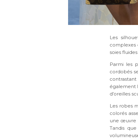
Les silhou
complexes et
soies fluide
Parmi les p
cordobés se 
contrastant
également l
d’oreilles sc
Les robes m
colorés ass
une œuvre d’
Tandis que
volumineuse