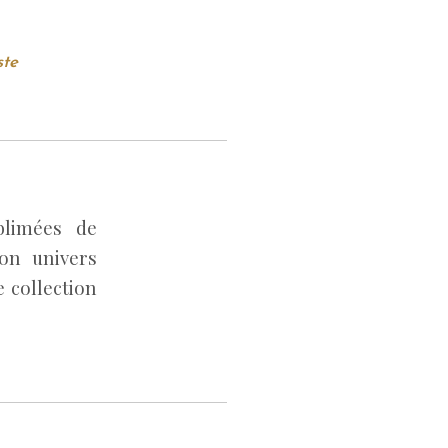
ste
blimées de
on univers
e collection