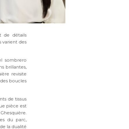
 de détails
s varient des
nel sombrero
s brillantes,
ère revisite
 des boucles
ts de tissus
ue pièce est
e Ghesquière.
es du parc,
e la dualité