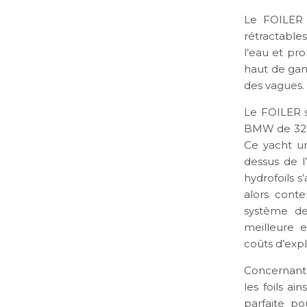
Le FOILER 
rétractables
l’eau et pr
haut de gamm
des vagues.
Le FOILER 
BMW de 320 
Ce yacht u
dessus de l
hydrofoils s
alors cont
système de 
meilleure e
coûts d’expl
Concernant 
les foils ai
parfaite po