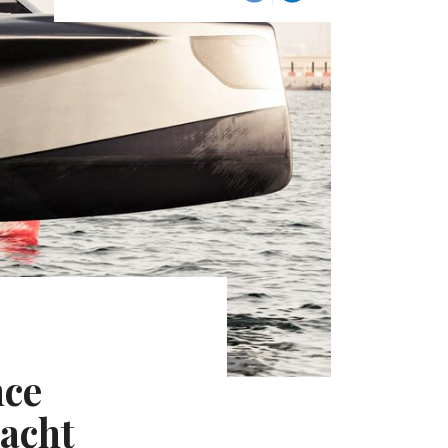
nce
yacht