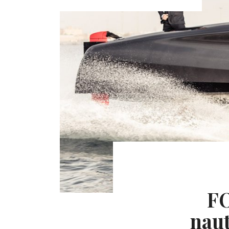
FO
naut