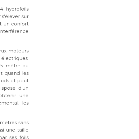
 hydrofoils
 s’élever sur
t un confort
’interférence
eux moteurs
électriques.
,5 mètre au
nt quand les
nœuds et peut
ispose d’un
’obtenir une
emental, les
 mètres sans
si une taille
ar ses foils