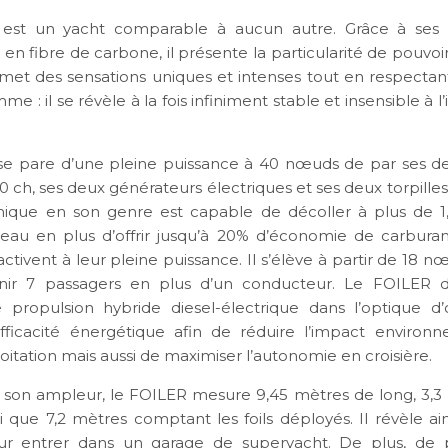
est un yacht comparable à aucun autre. Grâce à ses 4
 en fibre de carbone, il présente la particularité de pouvoir
omet des sensations uniques et intenses tout en respectan
e : il se révèle à la fois infiniment stable et insensible à l
se pare d’une pleine puissance à 40 nœuds de par ses d
ch, ses deux générateurs électriques et ses deux torpilles 
nique en son genre est capable de décoller à plus de 1
’eau en plus d’offrir jusqu’à 20% d’économie de carbura
’activent à leur pleine puissance. Il s’élève à partir de 18 
enir 7 passagers en plus d’un conducteur. Le FOILER d
propulsion hybride diesel-électrique dans l’optique d
fficacité énergétique afin de réduire l’impact environn
oitation mais aussi de maximiser l’autonomie en croisière.
son ampleur, le FOILER mesure 9,45 mètres de long, 3,3
nsi que 7,2 mètres comptant les foils déployés. Il révèle ain
ur entrer dans un garage de superyacht. De plus, de p