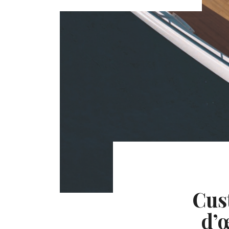
Cus
d’œ