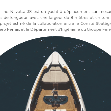
Line Navetta 38 est un yacht à déplacement sur mesu
s de longueur, avec une largeur de 8 mètres et un ton
projet est né de la collaboration entre le Comité Stratégi
iero Ferrari, et le Département d’Ingénierie du Groupe Ferre