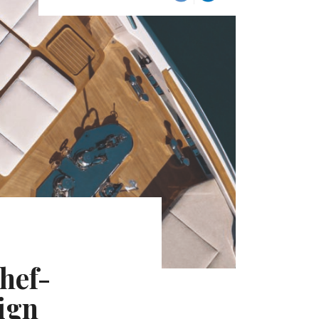
hef-
sign