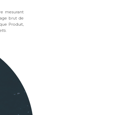
re mesurant
nage brut de
que Produit,
tti.