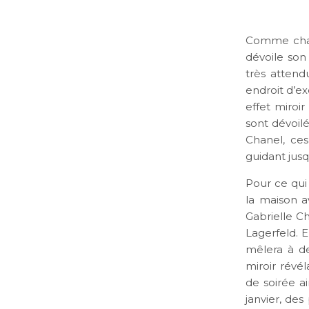
Comme chaqu
dévoile son
très attend
endroit d’e
effet miroi
sont dévoilé
Chanel, ces
guidant jus
Pour ce qui
la maison a
Gabrielle C
Lagerfeld. E
mêlera à de
miroir révél
de soirée a
janvier, de