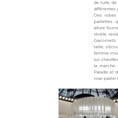
de tulle, de
différentes
Des robes s
paillettes
allure fourr
révèle revi
Giacometti
taille, s’éc
femme moder
sur cheville
la marche d
Paradis et 
rose pastel 