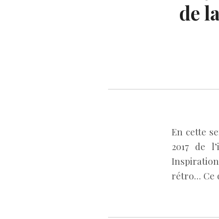
de l
En cette s
2017 de l
Inspiratio
rétro… Ce q