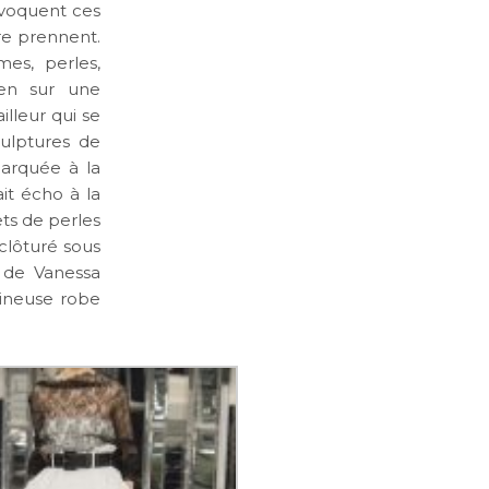
 évoquent ces
re prennent.
mes, perles,
ien sur une
illeur qui se
culptures de
marquée à la
ait écho à la
ts de perles
 clôturé sous
e de Vanessa
mineuse robe