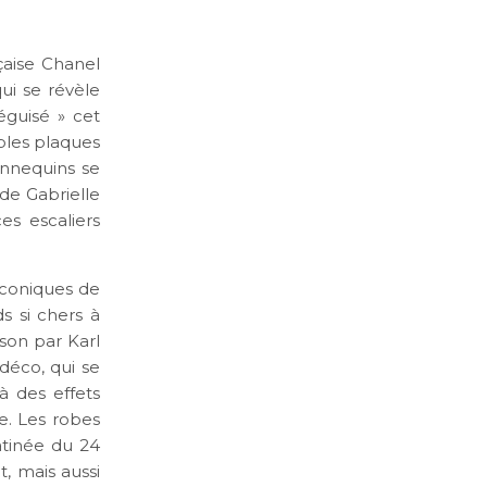
çaise Chanel
ui se révèle
éguisé » cet
ples plaques
annequins se
 de Gabrielle
es escaliers
iconiques de
s si chers à
son par Karl
 déco, qui se
à des effets
te. Les robes
atinée du 24
, mais aussi