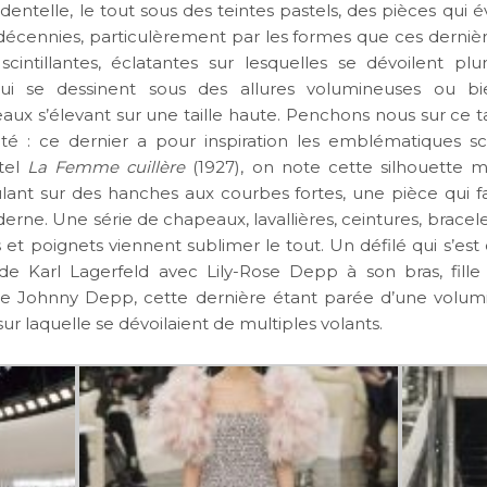
 dentelle, le tout sous des teintes pastels, des pièces qui
 décennies, particulèrement par les formes que ces derniè
cintillantes, éclatantes sur lesquelles se dévoilent plu
 qui se dessinent sous des allures volumineuses ou b
eaux s’élevant sur une taille haute. Penchons nous sur ce ta
sité : ce dernier a pour inspiration les emblématiques s
 tel
La Femme cuillère
(1927), on note cette silhouette 
oulant sur des hanches aux courbes fortes, une pièce qui f
ne. Une série de chapeaux, lavallières, ceintures, bracele
s et poignets viennent sublimer le tout. Un défilé qui s’est
e Karl Lagerfeld avec Lily-Rose Depp à son bras, fill
de Johnny Depp, cette dernière étant parée d’une volu
sur laquelle se dévoilaient de multiples volants.