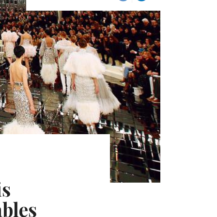
is
bles