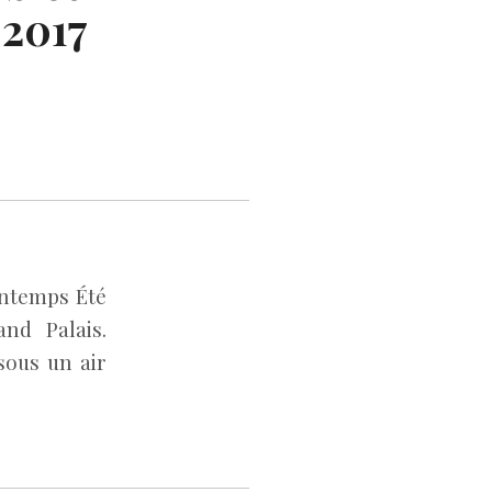
 2017
intemps Été
nd Palais.
sous un air