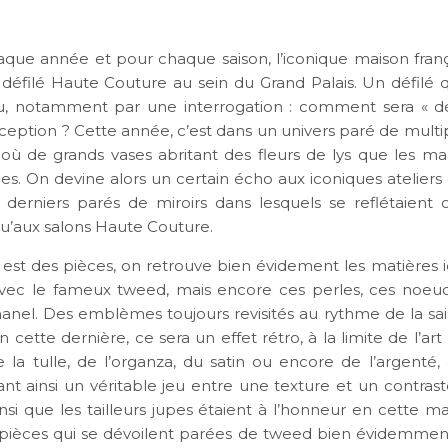
e année et pour chaque saison, l’iconique maison fran
 défilé Haute Couture au sein du Grand Palais. Un défilé q
u, notamment par une interrogation : comment sera « d
xception ? Cette année, c’est dans un univers paré de multi
r où de grands vases abritant des fleurs de lys que les m
es. On devine alors un certain écho aux iconiques ateliers
 derniers parés de miroirs dans lesquels se reflétaient c
qu’aux salons Haute Couture.
 est des pièces, on retrouve bien évidement les matières 
vec le fameux tweed, mais encore ces perles, ces noeud
hanel. Des emblèmes toujours revisités au rythme de la sai
n cette dernière, ce sera un effet rétro, à la limite de l’art
 la tulle, de l’organza, du satin ou encore de l’argenté, 
ant ainsi un véritable jeu entre une texture et un contras
insi que les tailleurs jupes étaient à l’honneur en cette m
s pièces qui se dévoilent parées de tweed bien évidemment