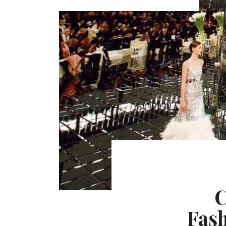
C
Fas