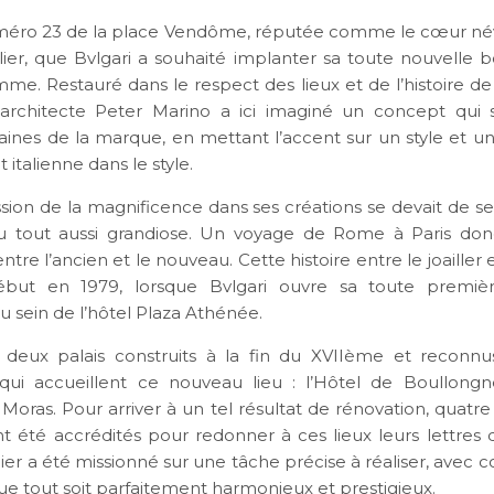
méro 23 de la place Vendôme, réputée comme le cœur né
lier, que Bvlgari a souhaité implanter sa toute nouvelle b
me. Restauré dans le respect des lieux et de l’histoire de
’architecte Peter Marino a ici imaginé un concept qui s
aines de la marque, en mettant l’accent sur un style et 
italienne dans le style.
sion de la magnificence dans ses créations se devait de se 
eu tout aussi grandiose. Un voyage de Rome à Paris don
entre l’ancien et le nouveau. Cette histoire entre le joailler e
début en 1979, lorsque Bvlgari ouvre sa toute premiè
u sein de l’hôtel Plaza Athénée.
t deux palais construits à la fin du XVIIème et reconn
 qui accueillent ce nouveau lieu : l’Hôtel de Boullongn
oras. Pour arriver à un tel résultat de rénovation, quatre
ont été accrédités pour redonner à ces lieux leurs lettres 
ier a été missionné sur une tâche précise à réaliser, avec
 tout soit parfaitement harmonieux et prestigieux.