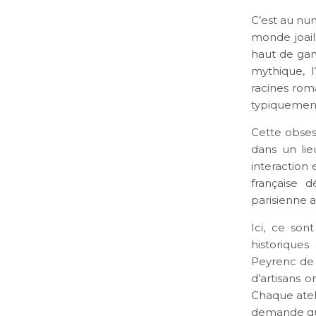
C’est au nu
monde joail
haut de gam
mythique, l
racines rom
typiquement 
Cette obses
dans un li
interaction 
française 
parisienne a
Ici, ce son
historiques
Peyrenc de M
d’artisans 
Chaque atel
demande que