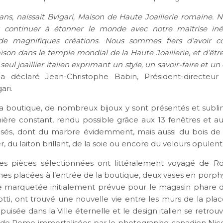
 ans, naissait
Bvlgari, Maison de Haute Joaillerie romaine. N
: continuer à étonner le monde avec notre maîtrise iné
 de magnifiques créations. Nous sommes fiers d’avoir c
son dans le temple mondial de la Haute Joaillerie, et d’être
eul joaillier italien exprimant un style, un savoir-faire et un 
 déclaré Jean-Christophe Babin, Président-directeur
ari.
la boutique, de nombreux bijoux y sont présentés et subl
ière constant, rendu possible grâce aux 13 fenêtres et a
lisés, dont du marbre évidemment, mais aussi du bois de 
er, du laiton brillant, de la soie ou encore du velours opulent
es pièces sélectionnées ont littéralement voyagé de R
es placées à l’entrée de la boutique, deux vases en porph
e marquetée initialement prévue pour le magasin phare 
otti, ont trouvé une nouvelle vie entre les murs de la pl
n puisée dans la Ville éternelle et le design italien se retrou
de Rome immortalisées par le photographe canadien Nico