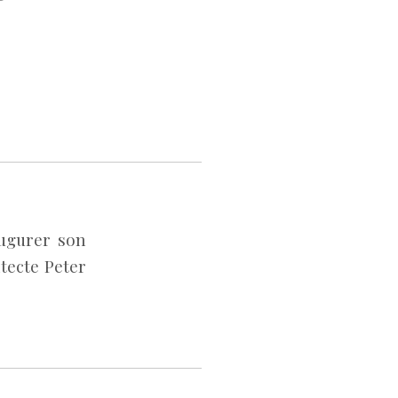
augurer son
itecte Peter