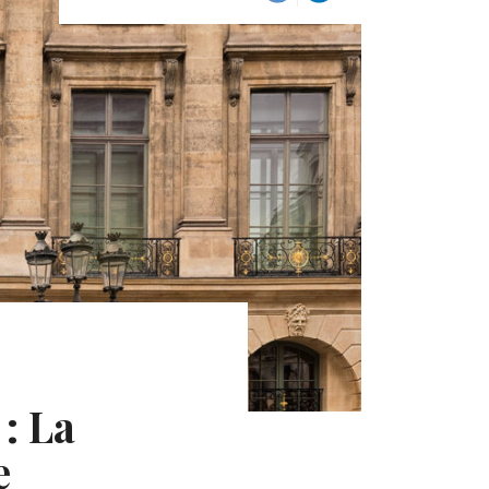
: La
e