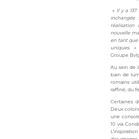
«
Il y a 137
inchangée 
réalisation
nouvelle mai
en tant que s
uniques. »
a
Groupe Bvlg
Au sein de 
bain de lum
romains uti
raffiné, du f
Certaines d
Deux colonn
une consol
10 via Cond
L’inspiratio
des images 