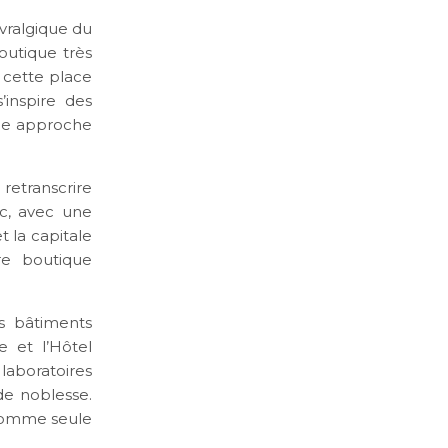
vralgique du
outique très
 cette place
’inspire des
une approche
retranscrire
c, avec une
t la capitale
re boutique
us bâtiments
e et l’Hôtel
 laboratoires
de noblesse.
 comme seule