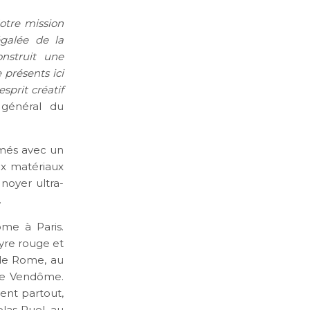
otre mission
galée de la
onstruit une
 présents ici
esprit créatif
 général du
imés avec un
ux matériaux
noyer ultra-
.
ome à Paris.
yre rouge et
de Rome, au
ace Vendôme.
vent partout,
las Ruel, au