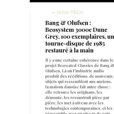
HIGH-TECH
Bang & Olufsen :
Beosystem 3000c Dune
Grey, 100 exemplaires, u
tourne-disque de 1985
restauré à la main
Il y a une certaine cohérence dans le
projet Recreated Classics de Bang 
Olufsen. Là où l’industrie audio
produit des rééditions, de nouveaux
objets qui ressemblent aux anciens,
la maison danoise fait autre chose :
elle retrouve les originaux, les
démonte, les reconstruit pièce par
pièce, les met à niveau avec les
technologies contemporaines, et les
réassemble avec un niveau de soin