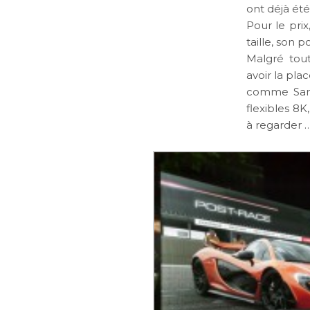
ont déjà été
Pour le pri
taille, son 
Malgré tou
avoir la pla
comme Sams
flexibles 8
à regarder …