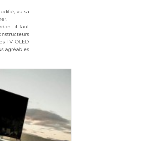
difié, vu sa
mer.
ant il faut
constructeurs
des TV OLED
us agréables