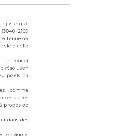
 juste qu’il
K (3840×2160
pte tenue de
rable à celle
l Par Pouce)
ne résolution
0 pixels (13
ntes, comme
ntres autres
à propos de
eur dans des
 télévisions