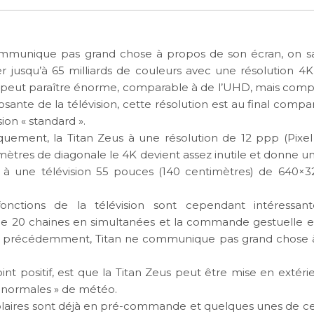
mmunique pas grand chose à propos de son écran, on sait
er jusqu’à 65 milliards de couleurs avec une résolution 4
la peut paraître énorme, comparable à de l’UHD, mais com
posante de la télévision, cette résolution est au final compa
sion « standard ».
quement, la Titan Zeus à une résolution de 12 ppp (Pixe
mètres de diagonale le 4K devient assez inutile et donne u
 à une télévision 55 pouces (140 centimètres) de 640×32
onctions de la télévision sont cependant intéressa
 de 20 chaines en simultanées et la commande gestuelle e
 précédemment, Titan ne communique pas grand chose 
int positif, est que la Titan Zeus peut être mise en extéri
« normales » de météo.
laires sont déjà en pré-commande et quelques unes de ces