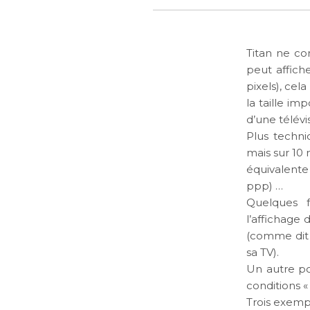
Titan ne co
peut affich
pixels), ce
la taille im
d’une télévi
Plus techni
mais sur 10 
équivalente
ppp) …
Quelques f
l’affichage
(comme dit
sa TV).
Un autre po
conditions 
Trois exemp