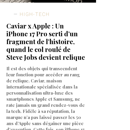
HIGH-TECH
Caviar x Apple : Un
iPhone 17 Pro serti d’un
fragment de l’histoire,
quand le col roulé de
Steve Jobs devient relique
Il est des objets qui transcendent
leur fonction pour accéder au rang
de relique. Caviar, maison
internationale spécialisée dans la
personnalisation ultra-luxe des
smartphones Apple et Samsung, ne
rate jamais un grand rendez-vous de
la tech. Fidèle à sa réputation, la
marque n’a pas laissé passer les 50
ans d’Apple sans dégainer une pièce
d’exception. Cette fois, son iPhone 17