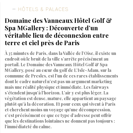
HÔTELS & PALACES
Domaine des Vanneaux Hôtel Golf &
Spa MGallery : Découverte d’un
véritable lieu de déconnexion entre
terre et ciel près de Paris
À 35 minutes de Paris, dans la Vallée de l’Oise, il existe un
endroit où le bruit de la ville s’arrête précisément au
portail. Le Domaine des Vanneaux Hôtel Golf & Spa
MGallery, posé au cœur du golf de L’Isle-Adam, sur la
commune de Presles, est l’un de ces rares établissements
dont le cadre naturel n’est pas un argument marketing
mais une réalité physique et immédiate. Les fairways
s’étendent jusqu’à l’horizon. L’air y est plus léger. La
végétation est dense, mature, elle appartient au paysage
plutôt qu’à la décoration. Et pour ceux qui vivent à Paris
et cherchent moins un voyage qu’une décompression,
c’est précisément ce que ce type d’adresse peut offrir
que les destinations lointaines ne donnent pas toujours :
l’immédiateté du calme.