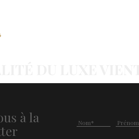
6
LITÉ DU LUXE VIEN
us à la
ter