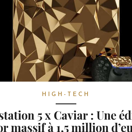
HIGH-TECH
station 5 x Caviar : Une éd
or massif à 1,5 million d’e