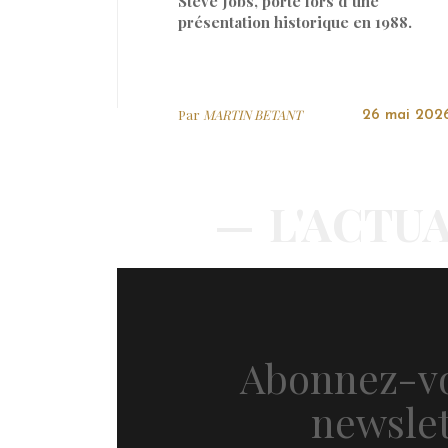
Steve Jobs, porté lors d’une
présentation historique en 1988.
Par
MARTIN BETANT
26 mai 202
L'ACTUA
Abonnez-vo
newslet