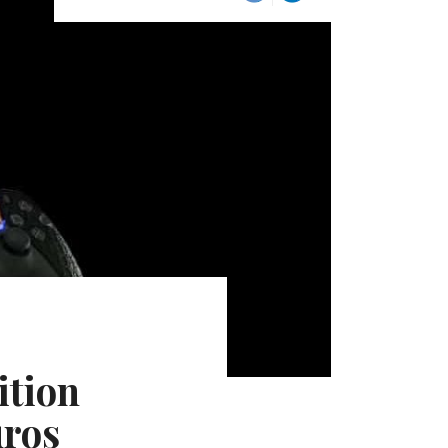
ition
uros