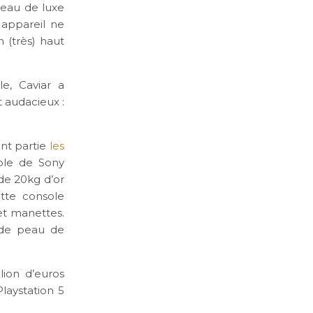
veau de luxe
 appareil ne
n (très) haut
le, Caviar a
 audacieux :
ont partie
les
sole de Sony
 de 20kg d’or
tte console
et manettes.
 de peau de
lion d’euros
laystation 5