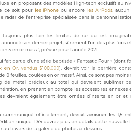
u luxe en proposant des modèles High-tech exclusifs au ni
ue ce soit pour
les iPhone
ou encore
les AirPods
, aucun
e radar de l’entreprise spécialisée dans la personnalisatio
toujours plus loin les limites de ce qui est imaginab
nnoncé son dernier projet, sûrement l’un des plus fous et
ion 5 en or massif, prévue pour l’année 2021.
ui fait partie d’une série baptisée « Fantastic Four » (dont f
x en Or, vendus $108,000
), devrait voir la dernière con
e 8 feuilles, coulées en or massif. Ainsi, ce sont pas moins
g de métal précieux au total qui devraient sublimer ce
nération, en prenant en compte les accessoires annexes 
res devraient également être ornées d’inserts en or et
n communiqué officiellement, devrait avoisiner les 1,5 mil
édition unique. Découvrez plus en détails cette nouvelle P
r au travers de la galerie de photos ci-dessous.