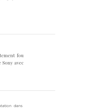
ètement fou
e Sony avec
utation dans