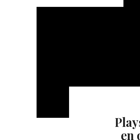
Play
en 