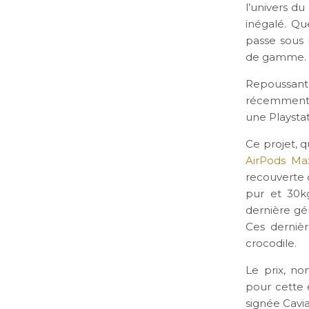
l’univers d
inégalé. Q
passe sous l
de gamme.
Repoussant 
récemment a
une Playstat
Ce projet, q
AirPods Ma
recouverte d
pur et 30k
dernière gé
Ces derniè
crocodile.
Le prix, no
pour cette 
signée Cavia