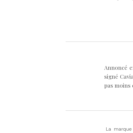
Annoncé en
signé Cavi
pas moins 
La marque C