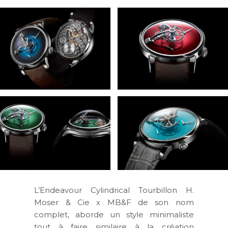
L’Endeavour Cylindrical Tourbillon H.
Moser & Cie x MB&F de son nom
complet, aborde un style minimaliste
tout à faire similaire à la création