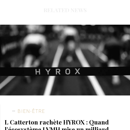
RELATED NEWS
BIEN-ÊTRE
L Catterton rachète HYROX : Quand
l’écosystème LVMH mise un milliard