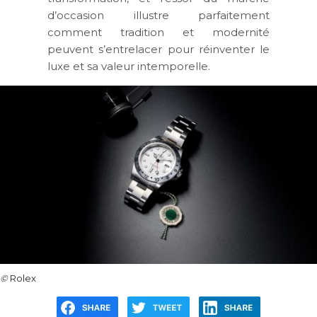
d’occasion illustre parfaitement
comment tradition et modernité
peuvent s’entrelacer pour réinventer le
luxe et sa valeur intemporelle.
©
Rolex