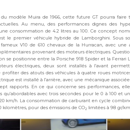
 du modèle Muira de 1966, cette future GT pourra faire 
actuelles. Au menu, des performances dignes des hype
une consommation de 4.2 litres au 100. Ce concept nom
est le premier véhicule hybride de Lamborghini. Sous 
e fameux V10 de 610 chevaux de la Hurracan, avec une 
plémentaires provenant des moteurs électriques. Questio
on se positionne entre la Porsche 918 Spider et la Ferrari L
oteurs électriques, deux sont installés à l’avant permet
 profiter des atouts des véhicules à quatre roues motrices
rique est installé à l’arrière, avec une mécanique associé
sept rapports. En ce qui concerne ses performances, elle
s qu’abordables avec trois secondes pour le 0 à 100 et un
20 km/h. La consommation de carburant en cycle combiné
00 kilomètres, pour des émissions de CO
limitées à 98 gr/km
2