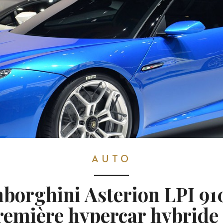
AUTO
borghini Asterion LPI 910
remière hypercar hybride 