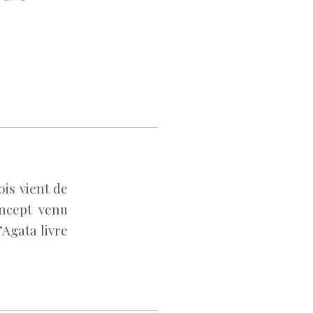
ois vient de
ncept venu
’Agata livre