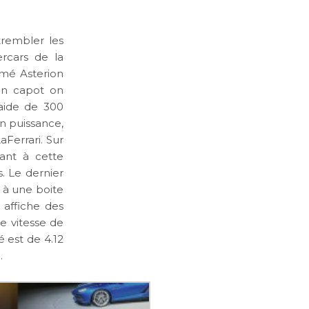
trembler les
rcars de la
mé Asterion
son capot on
aide de 300
n puissance,
aFerrari. Sur
tant à cette
. Le dernier
e à une boite
 affiche des
e vitesse de
 est de 4.12
.