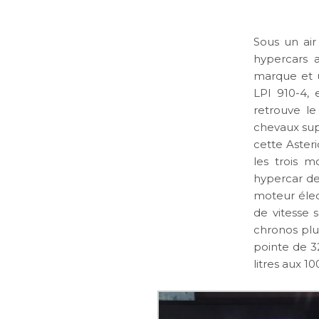
Sous un air
hypercars 
marque et 
LPI 910-4, 
retrouve l
chevaux sup
cette Asteri
les trois m
hypercar de
moteur élect
de vitesse 
chronos plu
pointe de 3
litres aux 1