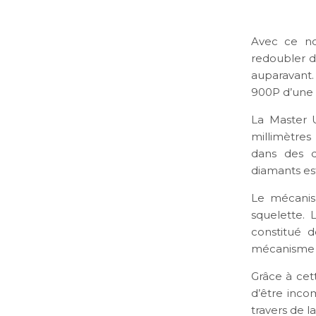
Avec ce no
redoubler d
auparavant.
900P d’une 
La Master U
millimètres
dans des d
diamants est
Le mécanis
squelette.
constitué 
mécanisme 
Grâce à cet
d’être inco
travers de l