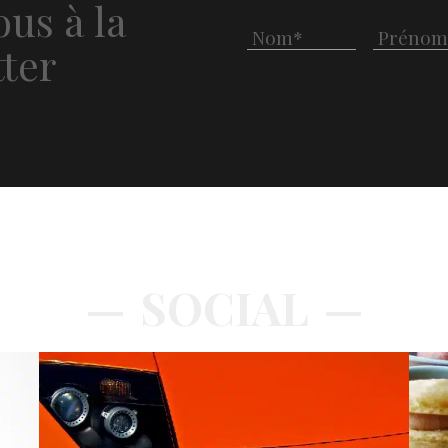
us à la
ter
SOCIAL