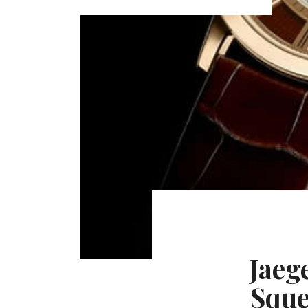
Jaeg
Sque