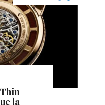
 Thin
ue la