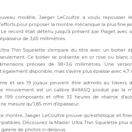
uveau modèle, Jaeger LeCoultre a voulu repousser les
’efforts pour proposer la montre mécanique la plus fine j
 Le record était détenu jusqu’à présent par Piaget avec s
épaisseur de 3,65 millimètres.
ltra Thin Squelette s’empare du titre avec un boitier é
 seulement. Ce boitier se présente en or rose ou blanc d
imensions précises de 38×3,6 millimètres. Une versi
 également disponible, mais s’avère plus épaisse avec 4,7 m
me et ses 19 joyaux peuvent être admirés au travers d
 Le mouvement est un calibre 849ASQ produit par la mai
de 199 composants et offre 33 heures de réserve d’au
ne mesure qu’1,85 mm d’épaisseur.
te montre, Jaeger LeCoultre prouve qu’esthétique et fines
mpatibles. Découvrez la Master Ultra Thin Squelette plus e
a galerie de photos ci-dessous.