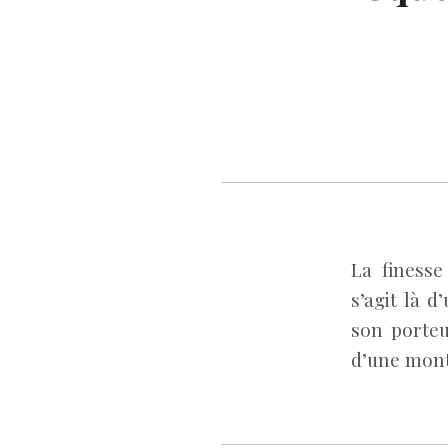
La finesse
s’agit là d
son porteu
d’une mont