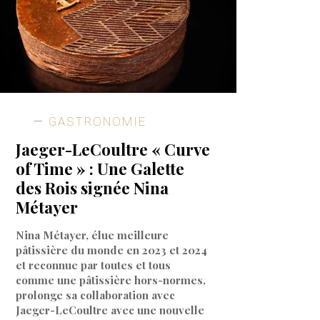
GASTRONOMIE
Jaeger-LeCoultre « Curve
of Time » : Une Galette
des Rois signée Nina
Métayer
Nina Métayer, élue meilleure
pâtissière du monde en 2023 et 2024
et reconnue par toutes et tous
comme une pâtissière hors-normes,
prolonge sa collaboration avec
Jaeger-LeCoultre avec une nouvelle