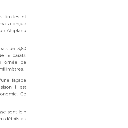
 limites et
amais conçue
on Altiplano
pais de 3,60
e 18 carats,
on ornée de
illimètres.
’une façade
son. Il est
tonomie. Ce
se sont loin
n détails au