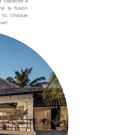
ur capacité à
ne la fusion
 Ici, chaque
uel.