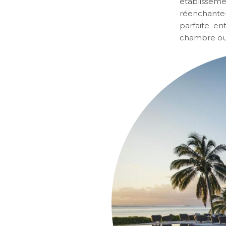
établissemen
réenchanter
parfaite en
chambre ouv