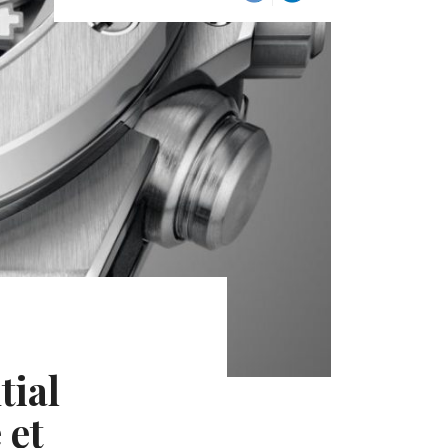
tial
 et