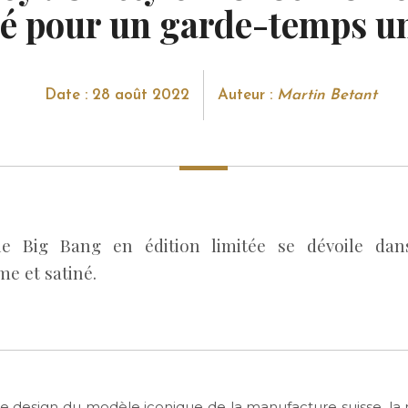
né pour un garde-temps u
Date : 28 août 2022
Auteur :
Martin Betant
le Big Bang en édition limitée se dévoile dan
 et satiné.
e design du modèle iconique de la manufacture suisse, la 