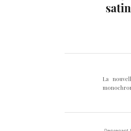
sati
La nouvel
monochrome
Reprenant l