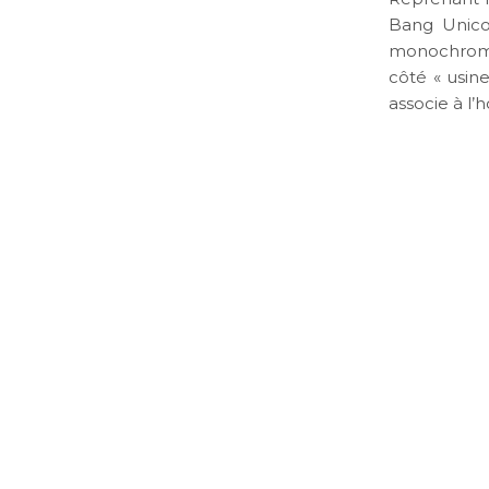
Bang Unico 
monochrome
côté « usin
associe à l’