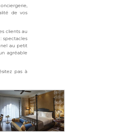
onciergerie,
lité de vos
es clients au
: spectacles
nel au petit
 un agréable
ésitez pas à