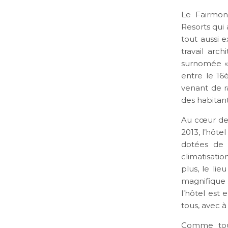
Le Fairmont
Resorts qui 
tout aussi e
travail arc
surnomée « 
entre le 16è
venant de ra
des habitant
Au cœur des
2013, l’hôt
dotées de 
climatisatio
plus, le lie
magnifique
l’hôtel est 
tous, avec 
Comme tout