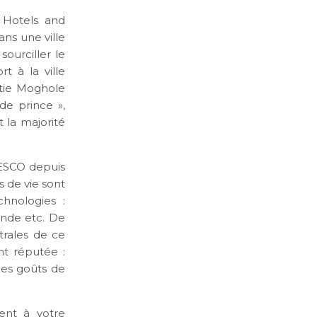
t Hotels and
ans une ville
sourciller le
t à la ville
stie Moghole
 de prince »,
t la majorité
NESCO depuis
 de vie sont
hnologies :
monde etc. De
strales de ce
t réputée :
 les goûts de
ent à votre