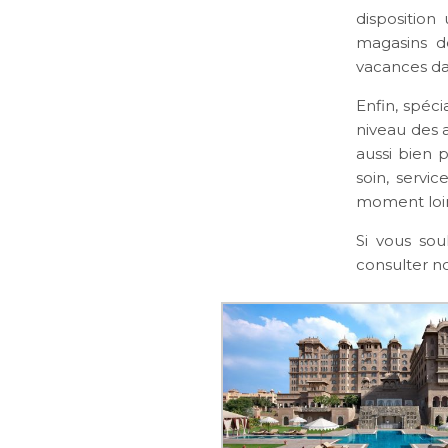
disposition
magasins d
vacances da
Enfin, spéci
niveau des 
aussi bien 
soin, servi
moment loin
Si vous sou
consulter no