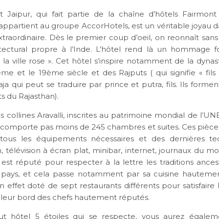
 Jaipur, qui fait partie de la chaîne d’hôtels Fairmon
appartient au groupe AccorHotels, est un véritable joyau d
xtraordinaire. Dès le premier coup d’oeil, on reonnaît sans 
hitectural propre à l’Inde. L’hôtel rend là un hommage for
la ville rose ». Cet hôtel s’inspire notamment de la dyna
me et le 19ème siècle et des Rajputs ( qui signifie « fils
ja qui peut se traduire par prince et putra, fils. Ils formen
s du Rajasthan).
 collines Aravalli, inscrites au patrimoine mondial de l’U
el comporte pas moins de 245 chambres et suites. Ces pièces
tous les équipements nécessaires et des dernières tec
n, télévision à écran plat, minibar, internet, journaux du 
u est réputé pour respecter à la lettre les traditions ance
 pays, et cela passe notamment par sa cuisine hautemen
en effet doté de sept restaurants différents pour satisfaire
à leur bord des chefs hautement réputés.
 hôtel 5 étoiles qui se respecte, vous aurez égalem