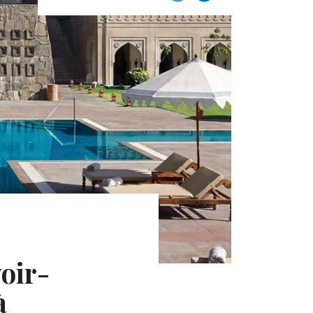
voir-
à