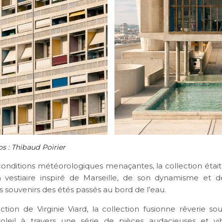
os : Thibaud Poirier
conditions météorologiques menaçantes, la collection étai
 vestiaire inspiré de Marseille, de son dynamisme et de 
 souvenirs des étés passés au bord de l’eau.
ection de Virginie Viard, la collection fusionne rêverie so
oleil à travers une série de pièces audacieuses et vi