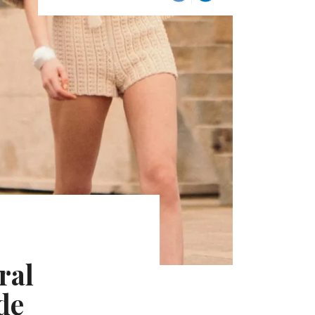
ral
de