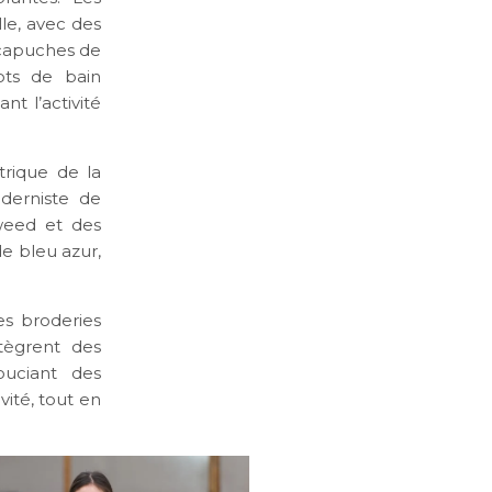
le, avec des
 capuches de
ots de bain
t l’activité
trique de la
oderniste de
tweed et des
de bleu azur,
les broderies
tègrent des
ouciant des
vité, tout en