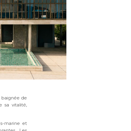
t baignée de
sa vitalité,
us-marine et
brantes. Les