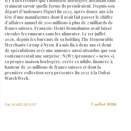
Il y a des retours que l’industrie horlogère attendait sans
vraiment savoir quelle forme ils prendraient. Depuis son
départ d’Audemars Piguet fin 2023, après douze ans à la
tête d’une manufacture dont il avait fait passer le chiffre
d’affaires annuel de 500 millions à plus de 2 milliards de
francs suisses, François-Henri Bennahmias avait laissé
circuler les rumeurs sans les alimenter. Le 1er juillet
2026, depuis les bureaux de sa holding The Honourable
Merchants Group à Nyon, il a mis fin à deux ans et demi
de spéculations avec une annonce aussi attendue que son
contenu restait une surprise : N3W5 (prononcé « news »),
sa propre maison horlogère, créée ex nihilo, financée à
hauteur de 30 millions de francs suisses et dont la
première collection sera présentée fin 2027 à la Dubai
Watch Week.
Par
MARIE BENOIT
7 juillet 2026