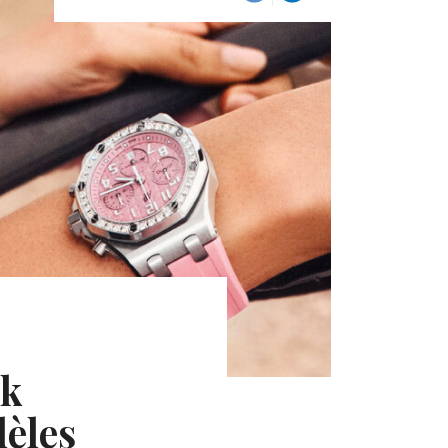
ak
dèles