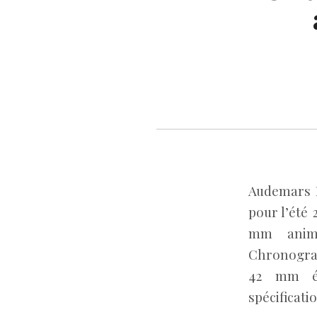
Audemars P
pour l’été
mm animé
Chronograp
42 mm ét
spécificatio