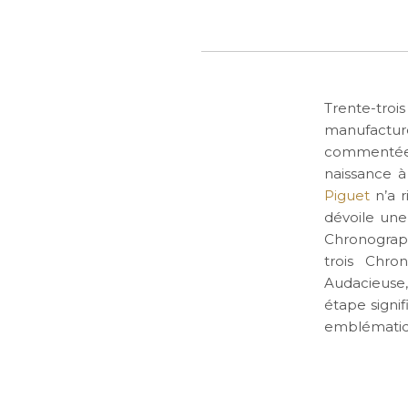
Trente-troi
manufacture
commentées
naissance 
Piguet
n’a r
dévoile une
Chronograph
trois Chr
Audacieuse
étape signif
emblématiq