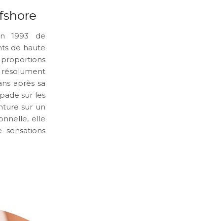
ffshore
en 1993 de
hts de haute
 proportions
 résolument
ans après sa
apade sur les
nture sur un
nnelle, elle
 sensations