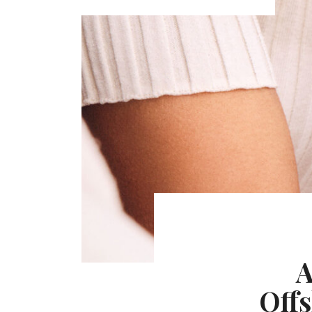
A
Offs