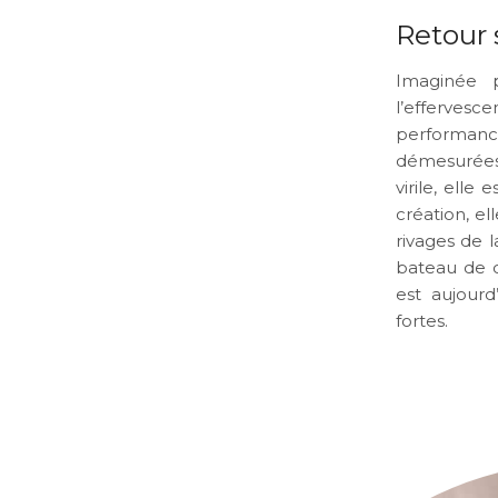
Retour 
Imaginée 
l’effervesc
performance
démesurées
virile, ell
création, el
rivages de 
bateau de c
est aujour
fortes.