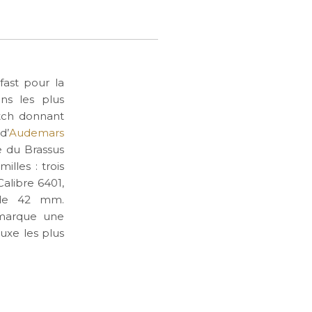
fast pour la
ons les plus
tch donnant
d’
Audemars
e du Brassus
lles : trois
alibre 6401,
 de 42 mm.
 marque une
luxe les plus