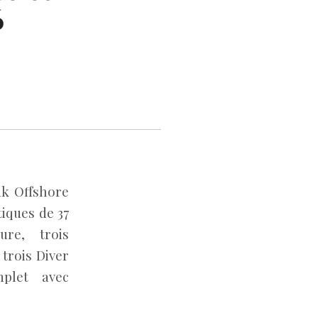
6
ak Offshore
iques de 37
re, trois
trois Diver
plet avec