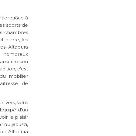
tier grâce à
es sports de
ces chambres
t pierre, les
es. Altapura
es nombreux
anscrire son
dition, c’est
du mobilier
aîtresse de
nivers, vous
 Equipé d’un
ir le plaisir
r du jacuzzi,
e de Altapura