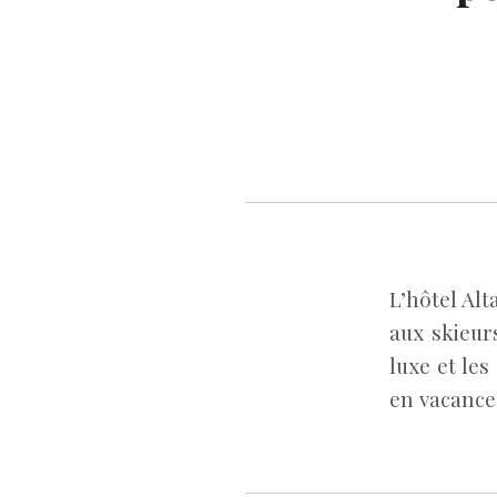
L’hôtel Al
aux skieur
luxe et les
en vacances