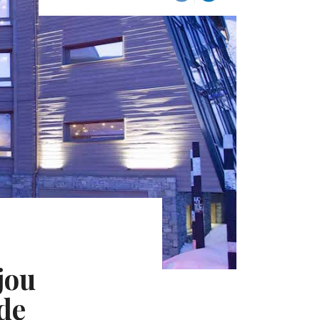
jou
 de