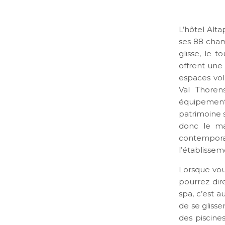
L’hôtel Alt
ses 88 cham
glisse, le 
offrent une 
espaces vol
Val Thoren
équipements
patrimoine s
donc le ma
contempora
l’établissem
Lorsque vou
pourrez dir
spa, c’est a
de se glisse
des piscines