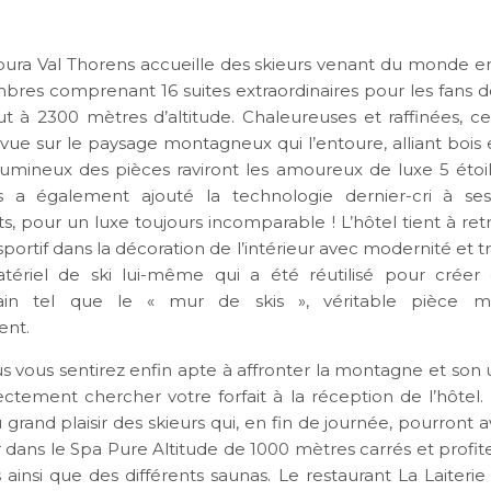
apura Val Thorens accueille des skieurs venant du monde en
bres comprenant 16 suites extraordinaires pour les fans d
tout à 2300 mètres d’altitude. Chaleureuses et raffinées, 
vue sur le paysage montagneux qui l’entoure, alliant bois e
umineux des pièces raviront les amoureux de luxe 5 étoil
s a également ajouté la technologie dernier-cri à s
, pour un luxe toujours incomparable ! L’hôtel tient à retr
portif dans la décoration de l’intérieur avec modernité et tra
tériel de ski lui-même qui a été réutilisé pour créer 
in tel que le « mur de skis », véritable pièce m
ent.
s vous sentirez enfin apte à affronter la montagne et son u
ectement chercher votre forfait à la réception de l’hôtel.
u grand plaisir des skieurs qui, en fin de journée, pourront avo
r dans le Spa Pure Altitude de 1000 mètres carrés et profite
 ainsi que des différents saunas. Le restaurant La Laiteri