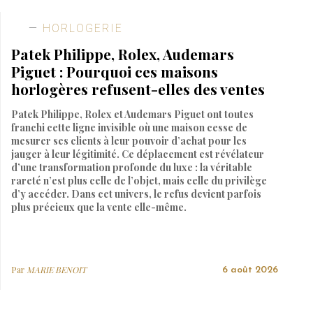
HORLOGERIE
Patek Philippe, Rolex, Audemars
Piguet : Pourquoi ces maisons
horlogères refusent-elles des ventes
Patek Philippe, Rolex et Audemars Piguet ont toutes
franchi cette ligne invisible où une maison cesse de
mesurer ses clients à leur pouvoir d’achat pour les
jauger à leur légitimité. Ce déplacement est révélateur
d’une transformation profonde du luxe : la véritable
rareté n’est plus celle de l’objet, mais celle du privilège
d’y accéder. Dans cet univers, le refus devient parfois
plus précieux que la vente elle-même.
Par
MARIE BENOIT
6 août 2026