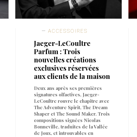
ACCESSOIRES
Jaeger-LeCoultre
Parfum : Trois
nouvelles créations
exclusives réservées
aux clients de la maison
Deux ans après ses premières
signatures olfactives, Jaeger-
LeCoultre rouvre le chapitre avec
The Adventure Spirit, The Dream
Shaper et The Sound Maker. Trois
compositions signées Nicolas
Bonneville, traduites de la Vallée
de Joux, et introuvables en