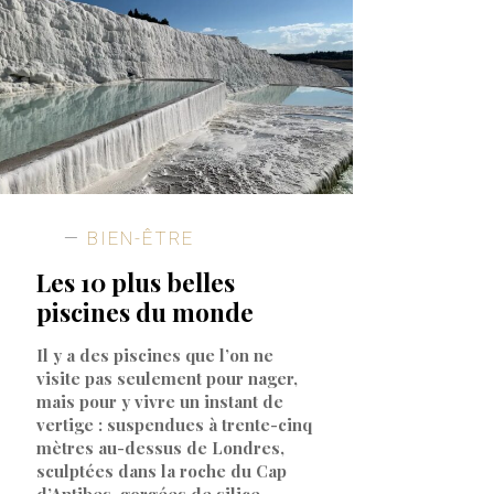
BIEN-ÊTRE
Les 10 plus belles
piscines du monde
Il y a des piscines que l’on ne
visite pas seulement pour nager,
mais pour y vivre un instant de
vertige : suspendues à trente-cinq
mètres au-dessus de Londres,
sculptées dans la roche du Cap
d’Antibes, gorgées de silice