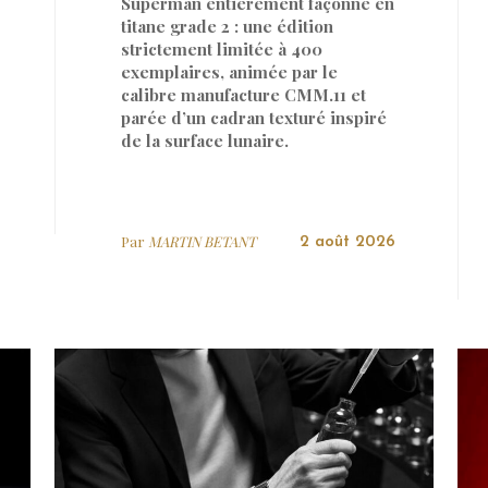
Superman entièrement façonné en
titane grade 2 : une édition
strictement limitée à 400
exemplaires, animée par le
calibre manufacture CMM.11 et
parée d’un cadran texturé inspiré
de la surface lunaire.
Par
MARTIN BETANT
2 août 2026