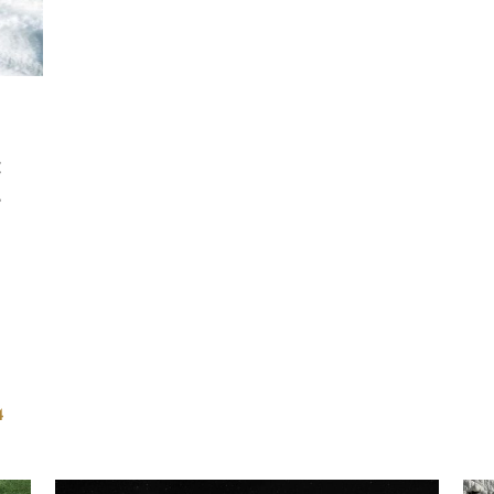
:
s
4