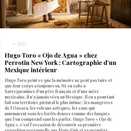
ART
Hugo Toro « Ojo de Agua » chez
Perrotin New York : Cartographie d’un
Mexique intérieur
Hugo Toro peint ce que la mémoire ne peut pas taire et
que leur corps a toujours su. Né en 1989 à
Sarreguemines d’un père français et d’une mère
mexicaine, il n’a jamais vécu au Mexique. Il en a pourtant
fait son territoire pictural le plus intime : les mangroves
de l’Oaxaca, les volcans aztèques, les eaux qui
murmurent sous les forêts denses comme des langues
que l’on comprend sans les parler. Hugo Toro « Ojo de
Agua », c’est l’occasion de découvrir sa première
exposition personnelle aux États-Unis et sa première