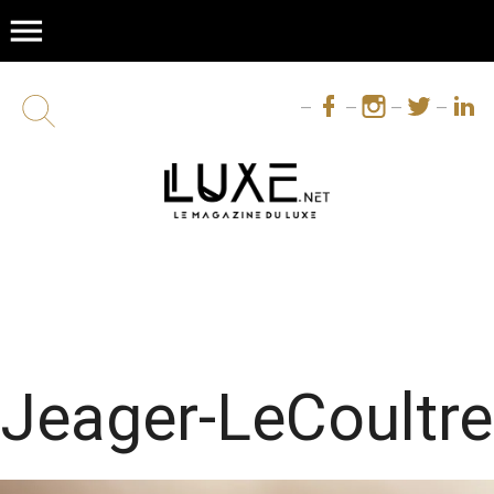
menu
Jeager-LeCoultre