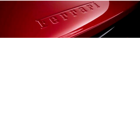
AUTO
Ferrari Luce : La supercar la plus
contestée de Maranello a atteint ses
objectifs annuels en huit semaines
Deux mois après un dévoilement qui avait fait plonger le
titre et déchaîné l’Italie, la première Ferrari électrique a