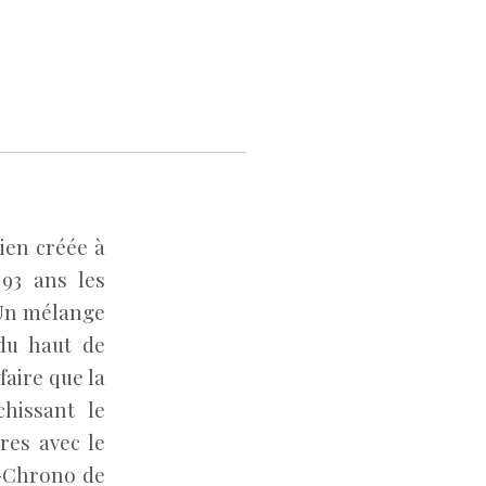
ien créée à
 93 ans les
 Un mélange
 du haut de
aire que la
hissant le
res avec le
G-Chrono de