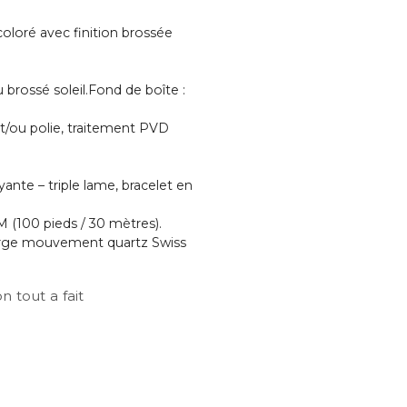
coloré avec finition brossée
u brossé soleil.Fond de boîte :
 et/ou polie, traitement PVD
ante – triple lame, bracelet en
M (100 pieds / 30 mètres).
large mouvement quartz Swiss
n tout a fait