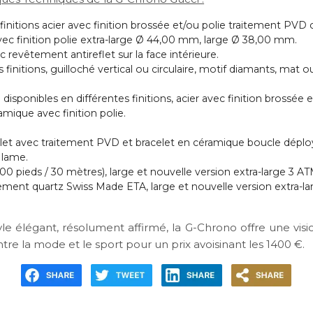
 finitions acier avec finition brossée et/ou polie traitement PVD 
vec finition polie extra-large Ø 44,00 mm, large Ø 38,00 mm.
c revêtement antireflet sur la face intérieure.
 finitions, guilloché vertical ou circulaire, motif diamants, mat o
 disponibles en différentes finitions, acier avec finition brossée
amique avec finition polie.
celet avec traitement PVD et bracelet en céramique boucle déploy
 lame.
00 pieds / 30 mètres), large et nouvelle version extra-large 3 AT
ent quartz Swiss Made ETA, large et nouvelle version extra-
le élégant, résolument affirmé, la G-Chrono offre une visio
ntre la mode et le sport pour un prix avoisinant les 1400 €.