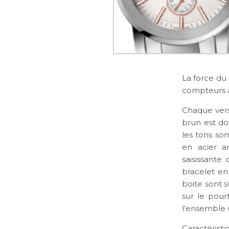
La force du 
compteurs à
Chaque vers
brun est do
les tons so
en acier a
saisissante
bracelet en 
boite sont 
sur le pour
l’ensemble 
Caractérist