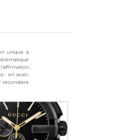
on unique à
emblématique
’affirmation
s : en acier,
r secondaire