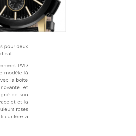
nis pour deux
tical.
vêtement PVD
ce modèle là
vec la boite
nnovante et
pagné de son
racelet et la
uleurs roses
li confère à