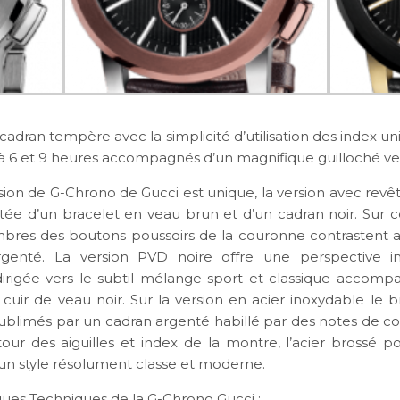
cadran tempère avec la simplicité d’utilisation des index u
 6 et 9 heures accompagnés d’un magnifique guilloché ver
ion de G-Chrono de Gucci est unique, la version avec re
tée d’un bracelet en veau brun et d’un cadran noir. Sur 
mbres des boutons poussoirs de la couronne contrastent a
rgenté. La version PVD noire offre une perspective i
 dirigée vers le subtil mélange sport et classique accom
cuir de veau noir. Sur la version en acier inoxydable le b
sublimés par un cadran argenté habillé par des notes de co
tour des aiguilles et index de la montre, l’acier brossé po
un style résolument classe et moderne.
iques Techniques de la G-Chrono Gucci :