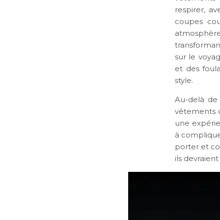
respirer, av
coupes cou
atmosphère
transforman
sur le voya
et des foul
style.
Au-delà de 
vêtements co
une expérie
à compliquer
porter et co
ils devraient 