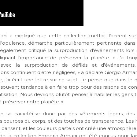
ani a expliqué que cette collection mettait l’accent sur
l’opulence, démarche particulièrement pertinente dans
a également critiqué la surproduction d’événements lors
ignant l’importance de préserver la planète. « J’ai tou
 avec la surproduction de défilés et d’événements
ons continuent d’être négligées, » a déclaré Giorgio Arman
, j’ai écrit une lettre sur ce sujet. Je pense que dans le
souvent tendance à en faire trop pour des raisons de c
tisation. Nous devrions plutôt penser à habiller les gens 
 préserver notre planète. »
ion se caractérise donc par des vêtements légers, des
les courbes du corps, et des touches de transparence. Les h
i dansent, et les couleurs pastels ont créé une atmosphère 
e la collection Emporio Armani ont été conçus pour lai