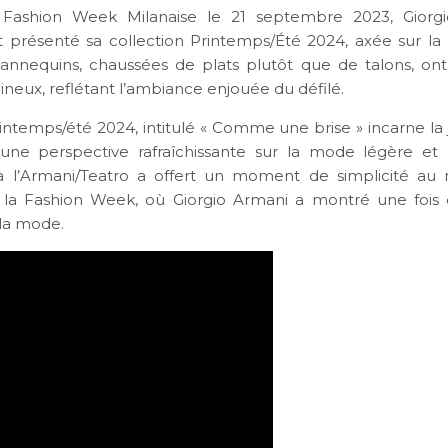
 Fashion Week Milanaise le 21 septembre 2023, Giorg
 présenté sa collection Printemps/Été 2024, axée sur la
mannequins, chaussées de plats plutôt que de talons, on
ineux, reflétant l’ambiance enjouée du défilé.
intemps/été 2024, intitulé « Comme une brise » incarne la j
une perspective rafraîchissante sur la mode légère et 
n à l’Armani/Teatro a offert un moment de simplicité au 
 la Fashion Week, où Giorgio Armani a montré une fois
 la mode.