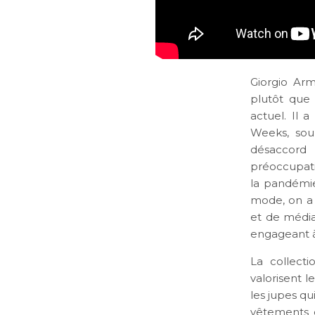
Giorgio Arm
plutôt que 
actuel. Il 
Weeks, soul
désaccord
préoccupati
la pandémie
mode, on a 
et de média
engageant à
La collect
valorisent 
les jupes qu
vêtements d