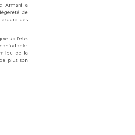
io Armani a
 légèreté de
t arboré des
oie de l’été.
confortable.
milieu de la
 de plus son