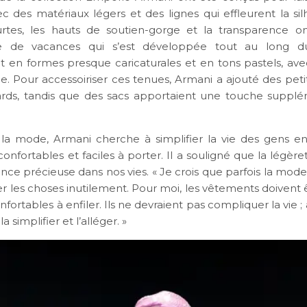
ec des matériaux légers et des lignes qui effleurent la si
rtes, les hauts de soutien-gorge et la transparence o
 de vacances qui s’est développée tout au long du
t en formes presque caricaturales et en tons pastels, av
ge. Pour accessoiriser ces tenues, Armani a ajouté des pet
ards, tandis que des sacs apportaient une touche suppl
la mode, Armani cherche à simplifier la vie des gens e
nfortables et faciles à porter. Il a souligné que la légèr
nce précieuse dans nos vies. « Je crois que parfois la mod
 les choses inutilement. Pour moi, les vêtements doivent ê
nfortables à enfiler. Ils ne devraient pas compliquer la vie ; 
la simplifier et l’alléger. »