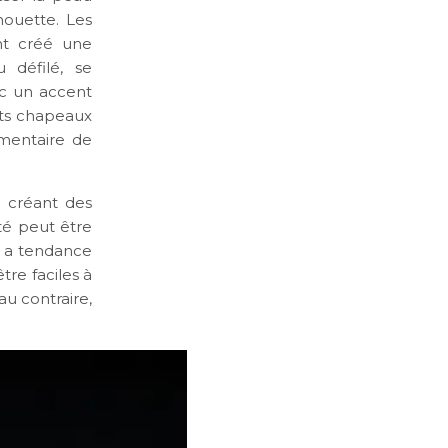
lhouette. Les
nt créé une
 défilé, se
ec un accent
its chapeaux
émentaire de
n créant des
eté peut être
e a tendance
tre faciles à
au contraire,