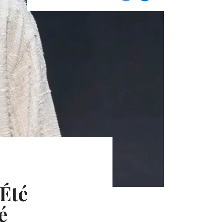
Été
é