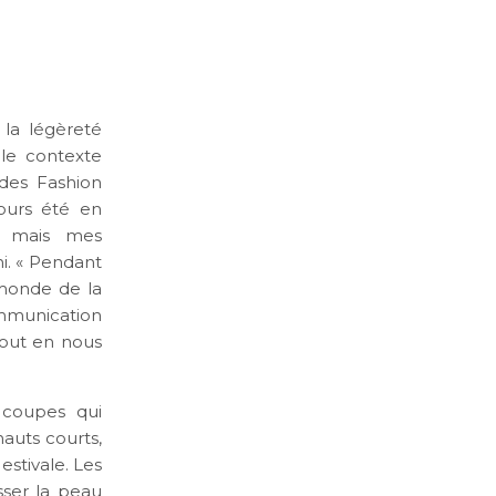
 la légèreté
 le contexte
 des Fashion
jours été en
, mais mes
i. « Pendant
 monde de la
ommunication
tout en nous
 coupes qui
auts courts,
estivale. Les
sser la peau