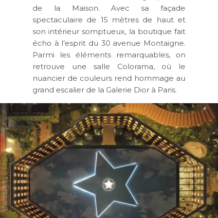
de la Maison. Avec sa façade
spectaculaire de 15 mètres de haut et
son intérieur somptueux, la boutique fait
écho à l’esprit du 30 avenue Montaigne.
Parmi les éléments remarquables, on
retrouve une salle Colorama, où le
nuancier de couleurs rend hommage au
grand escalier de la Galerie Dior à Paris.