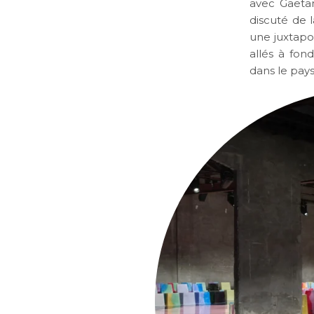
avec Gaetan
discuté de l
une juxtapo
allés à fon
dans le pay