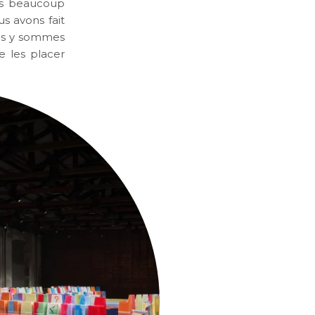
ons beaucoup
us avons fait
ous y sommes
e les placer