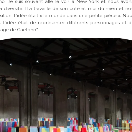
o. Je suis souvent allé le voir à New York et nous av
a diversité. Il a travaillé de son côté et moi du mien et no
sition. L’idée était « le monde dans une petite pièce ». N
d. L’idée était de représenter différents personnages et d
sage de Gaetano”.