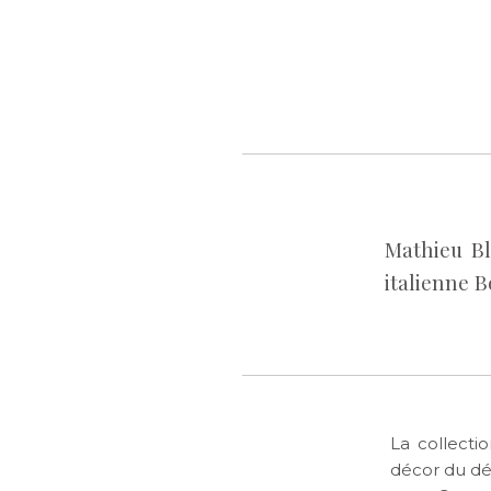
Mathieu Bl
italienne B
La collecti
décor du déf