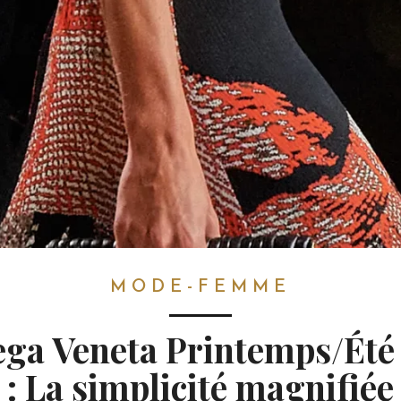
MODE-FEMME
ega Veneta Printemps/Été
: La simplicité magnifiée