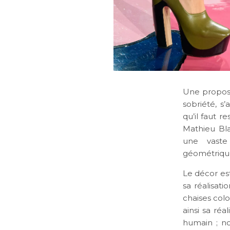
Une proposi
sobriété, s’
qu’il faut r
Mathieu Bla
une vaste
géométriques
Le décor est
sa réalisat
chaises colo
ainsi sa réa
humain ; n