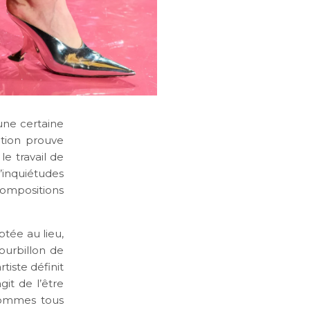
une certaine
ection prouve
le travail de
’inquiétudes
mpositions
ptée au lieu,
ourbillon de
tiste définit
git de l’être
sommes tous