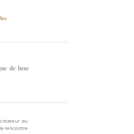
ies
que de luxe
 créateur du
 la rencontre