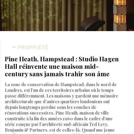
PROPRIÉTÉ
Pine Heath, Hampstead : Studio Hagen
Hall réinvente une maison mid-
century sans jamais trahir son âme
La zone de conservation de Hampstead, dans le nord de
Londres, est l’un de ces territoires urbains où le temps
passe différemment. Les maisons y gardent une mémoire
architecturale que d’autres quartiers londoniens ont
depuis longtemps perdue sous les couches de
rénovations successives. Pine Heath, maison de ville
construite à la fin des années 1960 dans le cadre d’une
série conçue par l’architecte sud-africain Ted Levy,
Benjamin & Partners, est de celles-là. Quand une jeune