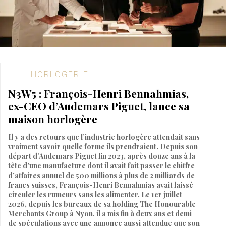
HORLOGERIE
N3W5 : François-Henri Bennahmias,
ex-CEO d’Audemars Piguet, lance sa
maison horlogère
Il y a des retours que l’industrie horlogère attendait sans
vraiment savoir quelle forme ils prendraient. Depuis son
départ d’Audemars Piguet fin 2023, après douze ans à la
tête d’une manufacture dont il avait fait passer le chiffre
d’affaires annuel de 500 millions à plus de 2 milliards de
francs suisses, François-Henri Bennahmias avait laissé
circuler les rumeurs sans les alimenter. Le 1er juillet
2026, depuis les bureaux de sa holding The Honourable
Merchants Group à Nyon, il a mis fin à deux ans et demi
de spéculations avec une annonce aussi attendue que son