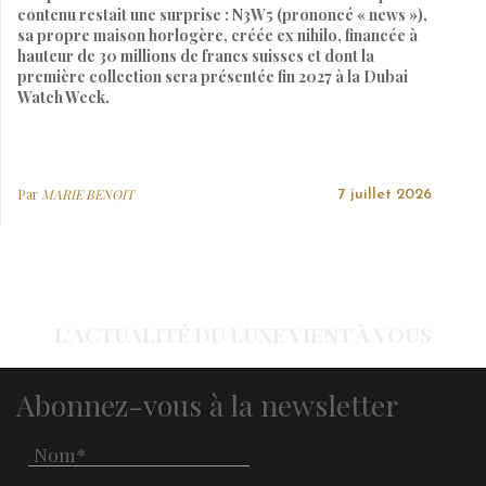
contenu restait une surprise : N3W5 (prononcé « news »),
sa propre maison horlogère, créée ex nihilo, financée à
hauteur de 30 millions de francs suisses et dont la
première collection sera présentée fin 2027 à la Dubai
Watch Week.
Par
MARIE BENOIT
7 juillet 2026
L'ACTUALITÉ DU LUXE VIENT À VOUS
Abonnez-vous à la newsletter