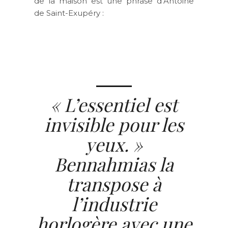
de la maison est une phrase d’Antoine
de Saint-Exupéry :
« L’essentiel est
invisible pour les
yeux. »
Bennahmias la
transpose à
l’industrie
horlogère avec une