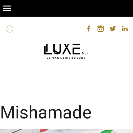
menu
Mishamade