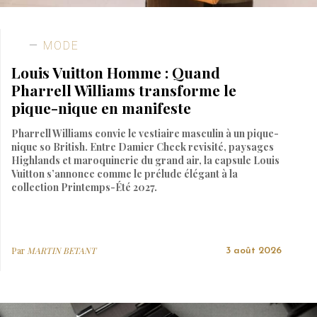
MODE
Louis Vuitton Homme : Quand
Pharrell Williams transforme le
pique-nique en manifeste
Pharrell Williams convie le vestiaire masculin à un pique-
nique so British. Entre Damier Check revisité, paysages
Highlands et maroquinerie du grand air, la capsule Louis
Vuitton s’annonce comme le prélude élégant à la
collection Printemps-Été 2027.
Par
MARTIN BETANT
3 août 2026