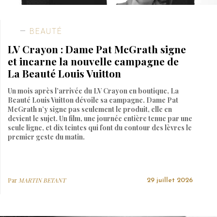
BEAUTÉ
LV Crayon : Dame Pat McGrath signe
et incarne la nouvelle campagne de
La Beauté Louis Vuitton
Un mois après l’arrivée du LV Crayon en boutique, La
Beauté Louis Vuitton dévoile sa campagne. Dame Pat
McGrath n’y signe pas seulement le produit, elle en
devient le sujet. Un film, une journée entière tenue par une
seule ligne, et dix teintes qui font du contour des lèvres le
premier geste du matin.
Par
MARTIN BETANT
29 juillet 2026