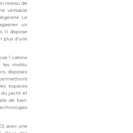
’un niveau de
ne véritable
 légèreté. Le
agasiner un
 Il dispose
n plus d’une
ose 1 cabine
es invités.
rs, disposez
 permettront
 les espaces
 du yacht et
le de bain.
technologies
X3, avec une