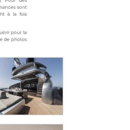
). Pour des
mances sont
t à la fois
uérir pour la
ie de photos