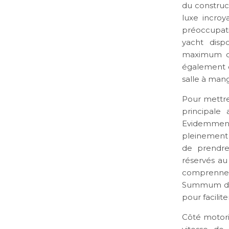
du construct
luxe incroy
préoccupatio
yacht disp
maximum de
également d
salle à man
Pour mettre
principale
Evidemment,
pleinement 
de prendre 
réservés au
comprennen
Summum du l
pour facilit
Côté motori