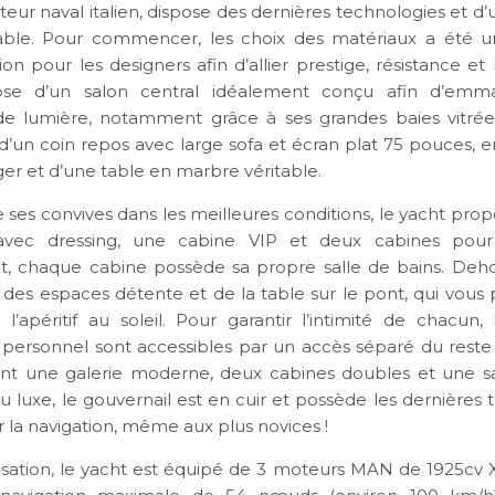
eur naval italien, dispose des dernières technologies et d
able. Pour commencer, les choix des matériaux a été u
n pour les designers afin d’allier prestige, résistance et
ose d’un salon central idéalement conçu afin d’emm
 lumière, notamment grâce à ses grandes baies vitrées.
’un coin repos avec large sofa et écran plat 75 pouces, e
ger et d’une table en marbre véritable.
 ses convives dans les meilleures conditions, le yacht prop
 avec dressing, une cabine VIP et deux cabines pour l
 chaque cabine possède sa propre salle de bains. Deho
des espaces détente et de la table sur le pont, qui vous
l’apéritif au soleil. Pour garantir l’intimité de chacun,
 personnel sont accessibles par un accès séparé du reste
t une galerie moderne, deux cabines doubles et une sal
uxe, le gouvernail est en cuir et possède les dernières 
er la navigation, même aux plus novices !
sation, le yacht est équipé de 3 moteurs MAN de 1925cv 